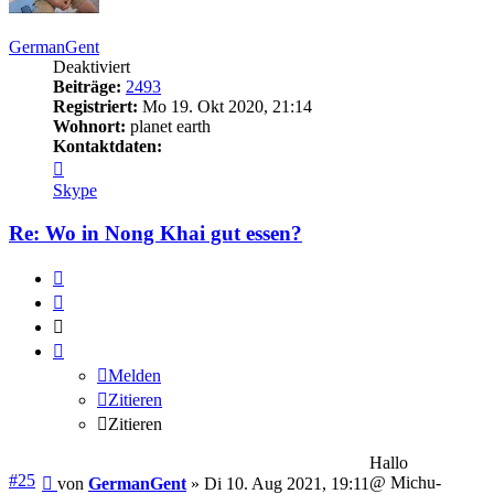
GermanGent
Deaktiviert
Beiträge:
2493
Registriert:
Mo 19. Okt 2020, 21:14
Wohnort:
planet earth
Kontaktdaten:
Kontaktdaten
von
Skype
GermanGent
Re: Wo in Nong Khai gut essen?
Melden
Zitieren
Zitieren
Melden
Zitieren
Zitieren
Hallo
Beitrag
#25
@ Michu-
von
GermanGent
»
Di 10. Aug 2021, 19:11