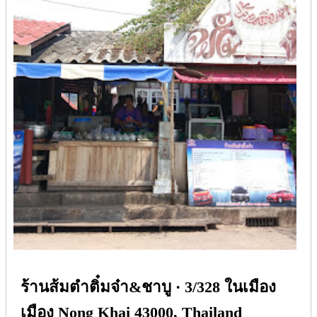
ร้านส้มตำติ๋มจ๋า&ชาบู · 3/328 ในเมือง
เมือง Nong Khai 43000, Thailand