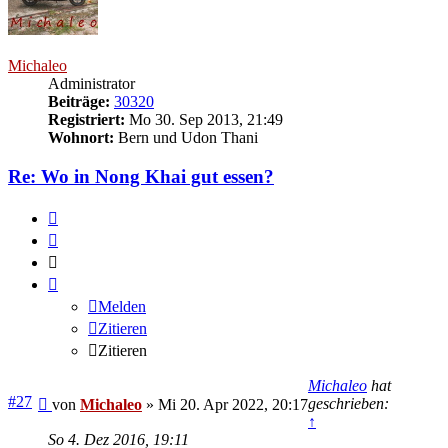
Michaleo
Administrator
Beiträge:
30320
Registriert:
Mo 30. Sep 2013, 21:49
Wohnort:
Bern und Udon Thani
Re: Wo in Nong Khai gut essen?
Melden
Zitieren
Zitieren
Melden
Zitieren
Zitieren
Michaleo
hat
Beitrag
#27
geschrieben:
von
Michaleo
»
Mi 20. Apr 2022, 20:17
↑
So 4. Dez 2016, 19:11