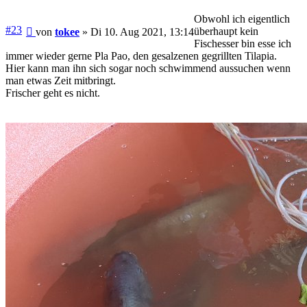
Obwohl ich eigentlich
Beitrag
#23
überhaupt kein
von
tokee
»
Di 10. Aug 2021, 13:14
Fischesser bin esse ich
immer wieder gerne Pla Pao, den gesalzenen gegrillten Tilapia.
Hier kann man ihn sich sogar noch schwimmend aussuchen wenn
man etwas Zeit mitbringt.
Frischer geht es nicht.