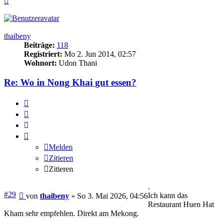
oben
thaibeny
Beiträge:
118
Registriert:
Mo 2. Jun 2014, 02:57
Wohnort:
Udon Thani
Re: Wo in Nong Khai gut essen?
Melden
Zitieren
Zitieren
Melden
Zitieren
Zitieren
.
Beitrag
#29
Ich kann das
von
thaibeny
»
So 3. Mai 2026, 04:56
Restaurant Huen Hat
Kham sehr empfehlen. Direkt am Mekong.
.