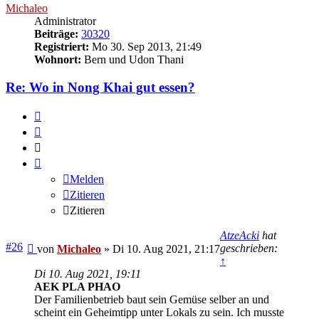
Michaleo
Administrator
Beiträge:
30320
Registriert:
Mo 30. Sep 2013, 21:49
Wohnort:
Bern und Udon Thani
Re: Wo in Nong Khai gut essen?
Melden
Zitieren
Zitieren
Melden
Zitieren
Zitieren
AtzeAcki
hat
Beitrag
#26
geschrieben:
von
Michaleo
»
Di 10. Aug 2021, 21:17
↑
Di 10. Aug 2021, 19:11
AEK PLA PHAO
Der Familienbetrieb baut sein Gemüse selber an und
scheint ein Geheimtipp unter Lokals zu sein. Ich musste