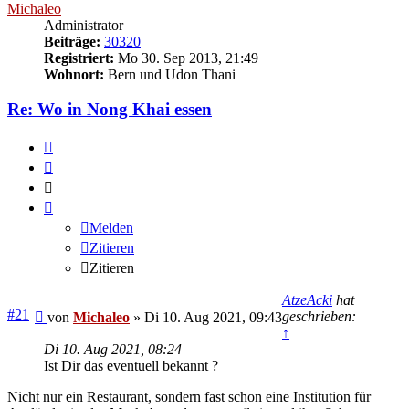
Michaleo
Administrator
Beiträge:
30320
Registriert:
Mo 30. Sep 2013, 21:49
Wohnort:
Bern und Udon Thani
Re: Wo in Nong Khai essen
Melden
Zitieren
Zitieren
Melden
Zitieren
Zitieren
AtzeAcki
hat
Beitrag
#21
geschrieben:
von
Michaleo
»
Di 10. Aug 2021, 09:43
↑
Di 10. Aug 2021, 08:24
Ist Dir das eventuell bekannt ?
Nicht nur ein Restaurant, sondern fast schon eine Institution für