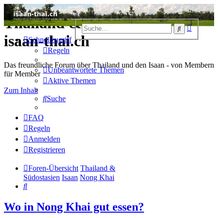
Thailand & Isaan Forum -
Erweiter
Suche
Suche
isaan-thai.ch
Schnellzugriff
Regeln
Das freundliche Forum über Thailand und den Isaan - von Membern
Unbeantwortete Themen
für Member
Aktive Themen
Zum Inhalt
Suche
FAQ
Regeln
Anmelden
Registrieren
Foren-Übersicht
Thailand &
Südostasien
Isaan
Nong Khai
Suche
Wo in Nong Khai gut essen?