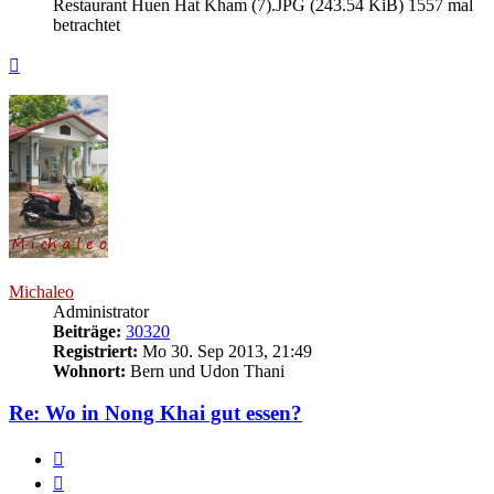
Restaurant Huen Hat Kham (7).JPG (243.54 KiB) 1557 mal
betrachtet
Nach
oben
Michaleo
Administrator
Beiträge:
30320
Registriert:
Mo 30. Sep 2013, 21:49
Wohnort:
Bern und Udon Thani
Re: Wo in Nong Khai gut essen?
Melden
Zitieren