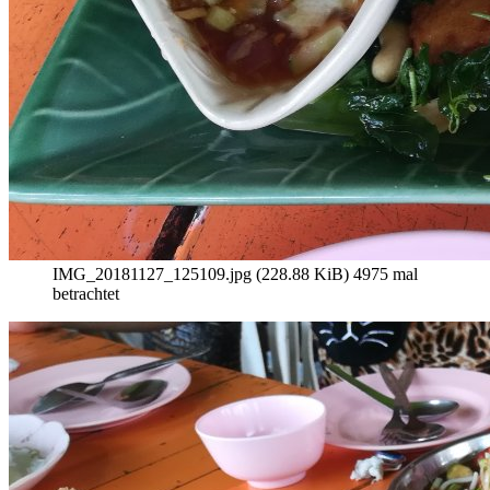
IMG_20181127_125109.jpg (228.88 KiB) 4975 mal
betrachtet