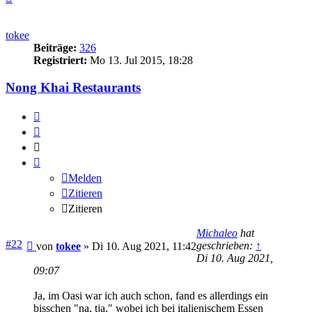
oben
tokee
Beiträge:
326
Registriert:
Mo 13. Jul 2015, 18:28
Nong Khai Restaurants
Melden
Zitieren
Zitieren
Melden
Zitieren
Zitieren
Michaleo
hat
Beitrag
#22
geschrieben:
↑
von
tokee
»
Di 10. Aug 2021, 11:42
Di 10. Aug 2021,
09:07
Ja, im Oasi war ich auch schon, fand es allerdings ein
bisschen "na, tja," wobei ich bei italienischem Essen