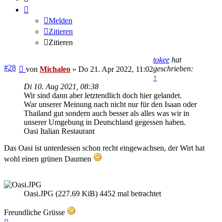
Melden
Zitieren
Zitieren
tokee
hat
Beitrag
#28
geschrieben:
von
Michaleo
»
Do 21. Apr 2022, 11:02
↑
Di 10. Aug 2021, 08:38
Wir sind dann aber letztendlich doch hier gelandet.
War unserer Meinung nach nicht nur für den Isaan oder
Thailand gut sondern auch besser als alles was wir in
unserer Umgebung in Deutschland gegessen haben.
Oasi Italian Restaurant
Das Oasi ist unterdessen schon recht eingewachsen, der Wirt hat
wohl einen grünen Daumen
Oasi.JPG (227.69 KiB) 4452 mal betrachtet
Freundliche Grüsse
Nach