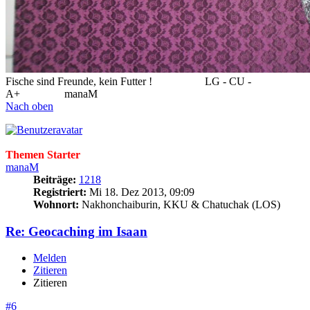
Fische sind Freunde, kein Futter !
..................
LG - CU -
A+
...............
manaM
Nach oben
Themen Starter
manaM
Beiträge:
1218
Registriert:
Mi 18. Dez 2013, 09:09
Wohnort:
Nakhonchaiburin, KKU & Chatuchak (LOS)
Re: Geocaching im Isaan
Melden
Zitieren
Zitieren
#6