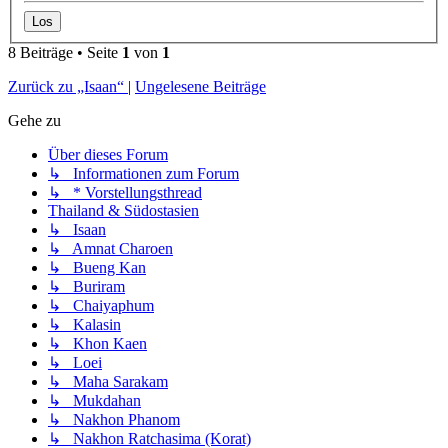
8 Beiträge • Seite
1
von
1
Zurück zu „Isaan“
|
Ungelesene Beiträge
Gehe zu
Über dieses Forum
↳ Informationen zum Forum
↳ * Vorstellungsthread
Thailand & Südostasien
↳ Isaan
↳ Amnat Charoen
↳ Bueng Kan
↳ Buriram
↳ Chaiyaphum
↳ Kalasin
↳ Khon Kaen
↳ Loei
↳ Maha Sarakam
↳ Mukdahan
↳ Nakhon Phanom
↳ Nakhon Ratchasima (Korat)