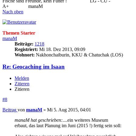
Fische sind Freunde, kein Futter !
..................
LG - CU -
A+
...............
manaM
Nach oben
Themen Starter
manaM
Beiträge:
1218
Registriert:
Mi 18. Dez 2013, 09:09
Wohnort:
Nakhonchaiburin, KKU & Chatuchak (LOS)
Re: Geocaching im Isaan
Melden
Zitieren
Zitieren
#8
Beitrag
von
manaM
»
Mi 5. Aug 2015, 04:01
manaM hat geschrieben:
....ein weiteres Museum
erbaut, das laut Planung im Juni (2015 !) fertig sein soll: