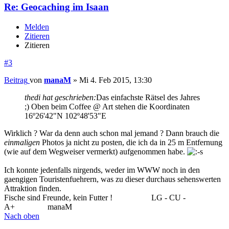
Re: Geocaching im Isaan
Melden
Zitieren
Zitieren
#3
Beitrag
von
manaM
»
Mi 4. Feb 2015, 13:30
thedi hat geschrieben:
Das einfachste Rätsel des Jahres
;) Oben beim Coffee @ Art stehen die Koordinaten
16º26'42"N 102º48'53"E
Wirklich ? War da denn auch schon mal jemand ? Dann brauch die
einmaligen
Photos ja nicht zu posten, die ich da in 25 m Entfernung
(wie auf dem Wegweiser vermerkt) aufgenommen habe.
Ich konnte jedenfalls nirgends, weder im WWW noch in den
gaengigen Touristenfuehrern, was zu dieser durchaus sehenswerten
Attraktion finden.
Fische sind Freunde, kein Futter !
..................
LG - CU -
A+
...............
manaM
Nach oben