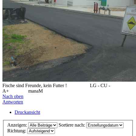
Fische sind Freunde, kein Futter !
..................
LG - CU -
A+
...............
manaM
Nach oben
Antworten
Druckansicht
Anzeigen:
Sortiere nach:
Richtung: