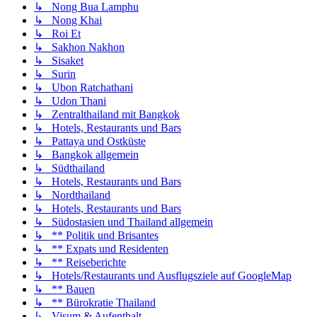
↳ Nong Bua Lamphu
↳ Nong Khai
↳ Roi Et
↳ Sakhon Nakhon
↳ Sisaket
↳ Surin
↳ Ubon Ratchathani
↳ Udon Thani
↳ Zentralthailand mit Bangkok
↳ Hotels, Restaurants und Bars
↳ Pattaya und Ostküste
↳ Bangkok allgemein
↳ Südthailand
↳ Hotels, Restaurants und Bars
↳ Nordthailand
↳ Hotels, Restaurants und Bars
↳ Südostasien und Thailand allgemein
↳ ** Politik und Brisantes
↳ ** Expats und Residenten
↳ ** Reiseberichte
↳ Hotels/Restaurants und Ausflugsziele auf GoogleMap
↳ ** Bauen
↳ ** Bürokratie Thailand
↳ Visum & Aufenthalt