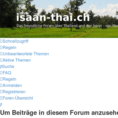
Thailand & Isaan Forum - isa
Das freundliche Forum über Thailand und den Isaan - von Me
Zum Inhalt
Schnellzugriff
Regeln
Unbeantwortete Themen
Aktive Themen
Suche
FAQ
Regeln
Anmelden
Registrieren
Foren-Übersicht
Suche
Um Beiträge in diesem Forum anzusehen