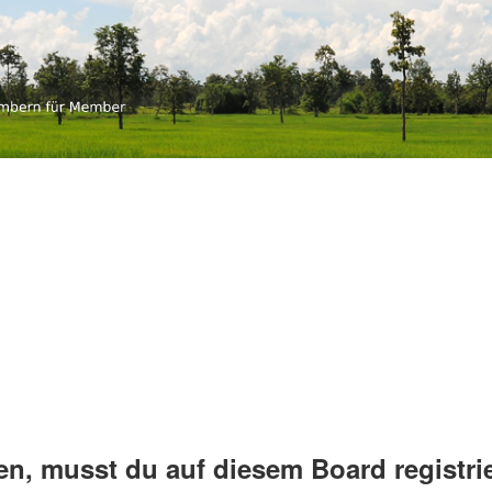
an-thai.ch
mbern für Member
, musst du auf diesem Board registrie