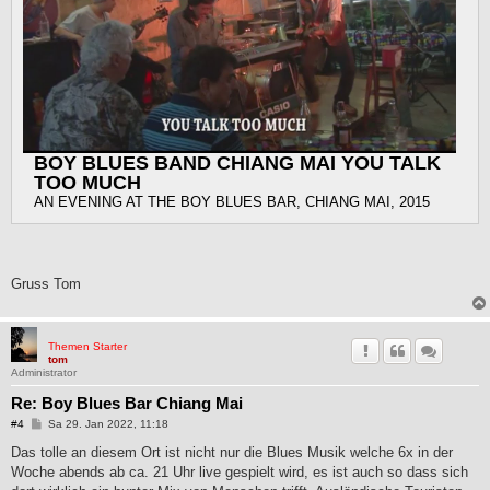
BOY BLUES BAND CHIANG MAI YOU TALK
TOO MUCH
AN EVENING AT THE BOY BLUES BAR, CHIANG MAI, 2015
Gruss Tom
Themen Starter
tom
Administrator
Re: Boy Blues Bar Chiang Mai
B
#4
Sa 29. Jan 2022, 11:18
e
i
Das tolle an diesem Ort ist nicht nur die Blues Musik welche 6x in der
t
Woche abends ab ca. 21 Uhr live gespielt wird, es ist auch so dass sich
r
a