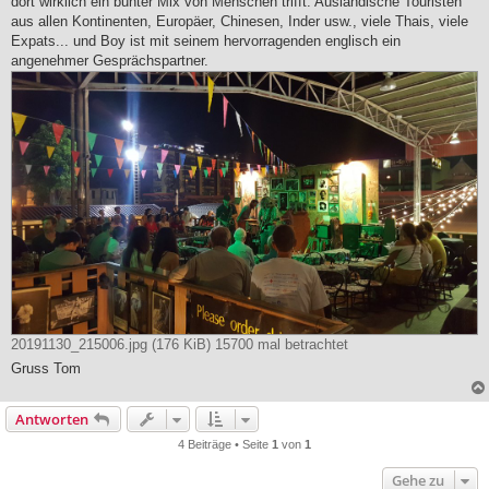
dort wirklich ein bunter Mix von Menschen trifft. Ausländische Touristen
g
aus allen Kontinenten, Europäer, Chinesen, Inder usw., viele Thais, viele
Expats... und Boy ist mit seinem hervorragenden englisch ein
angenehmer Gesprächspartner.
20191130_215006.jpg (176 KiB) 15700 mal betrachtet
Gruss Tom
Antworten
4 Beiträge • Seite
1
von
1
Gehe zu