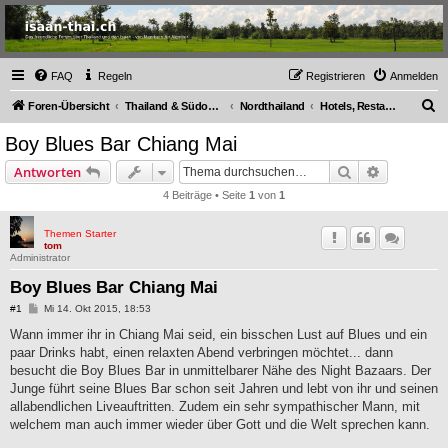
Thailand & Isaan Forum
- isaan-thai.ch
Das freundliche Forum über Thailand und den Isaan - von Membern für Member
FAQ
Regeln
Registrieren
Anmelden
S
Foren-Übersicht
Thailand & Südostasien
Nordthailand
Hotels, Restaurants und Bars
u
Boy Blues Bar Chiang Mai
c
Suche
Erweiterte
Antworten
h
4 Beiträge • Seite
1
von
1
e
Themen Starter
tom
Administrator
Boy Blues Bar Chiang Mai
B
#1
Mi 14. Okt 2015, 18:53
e
i
Wann immer ihr in Chiang Mai seid, ein bisschen Lust auf Blues und ein
t
paar Drinks habt, einen relaxten Abend verbringen möchtet... dann
r
a
besucht die Boy Blues Bar in unmittelbarer Nähe des Night Bazaars. Der
g
Junge führt seine Blues Bar schon seit Jahren und lebt von ihr und seinen
allabendlichen Liveauftritten. Zudem ein sehr sympathischer Mann, mit
welchem man auch immer wieder über Gott und die Welt sprechen kann.