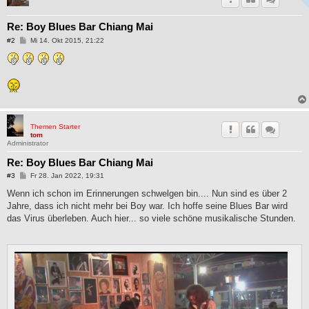
Re: Boy Blues Bar Chiang Mai
B
#2
Mi 14. Okt 2015, 21:22
e
i
t
r
a
g
Themen Starter
tom
Administrator
Re: Boy Blues Bar Chiang Mai
B
#3
Fr 28. Jan 2022, 19:31
e
i
Wenn ich schon im Erinnerungen schwelgen bin.... Nun sind es über 2
t
Jahre, dass ich nicht mehr bei Boy war. Ich hoffe seine Blues Bar wird
r
a
das Virus überleben. Auch hier... so viele schöne musikalische Stunden.
g