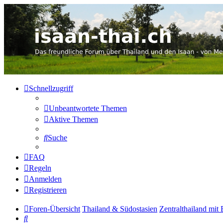
Thailand & Isaan Forum - isaan
Das freundliche Forum über Thailand und den Isaan - von Membern
Zum Inhalt
Schnellzugriff
Unbeantwortete Themen
Aktive Themen
Suche
FAQ
Regeln
Anmelden
Registrieren
Foren-Übersicht
Thailand & Südostasien
Zentralthailand mit
Suche