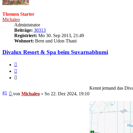
Themen Starter
Michaleo
Administrator
Beiträge:
30313
Registriert:
Mo 30. Sep 2013, 21:49
Wohnort:
Bern und Udon Thani
Divalux Resort & Spa beim Suvarnabhumi
Melden
Zitieren
Zitieren
Kennt jemand das Diva
Beitrag
#1
von
Michaleo
»
So 22. Dez 2024, 19:10