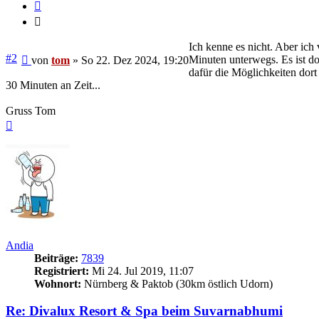
Zitieren
Zitieren
Ich kenne es nicht. Aber ich
Beitrag
#2
Minuten unterwegs. Es ist do
von
tom
»
So 22. Dez 2024, 19:20
dafür die Möglichkeiten dor
30 Minuten an Zeit...
Gruss Tom
Nach
oben
Andia
Beiträge:
7839
Registriert:
Mi 24. Jul 2019, 11:07
Wohnort:
Nürnberg & Paktob (30km östlich Udorn)
Re: Divalux Resort & Spa beim Suvarnabhumi