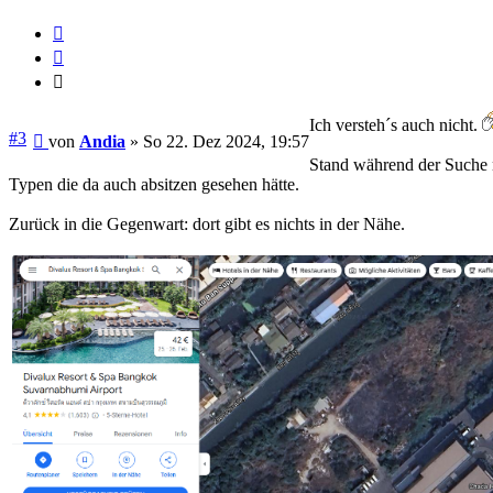
Melden
Zitieren
Zitieren
Ich versteh´s auch nicht.
Beitrag
#3
von
Andia
»
So 22. Dez 2024, 19:57
Stand während der Suche 
Typen die da auch absitzen gesehen hätte.
Zurück in die Gegenwart: dort gibt es nichts in der Nähe.