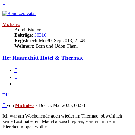
Nach
oben
Michaleo
Administrator
Beiträge:
30316
Registriert:
Mo 30. Sep 2013, 21:49
Wohnort:
Bern und Udon Thani
Re: Ruamchitt Hotel & Thermae
Melden
Zitieren
Zitieren
#44
Beitrag
von
Michaleo
»
Do 13. Mär 2025, 03:58
Ich war am Wochenende auch wieder im Thermae, obwohl ich
keine Lust hatte, ein Mädel abzuschleppen, sondern nur ein
Bierchen nippen wollte.