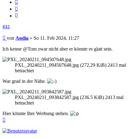
Melden
Zitieren
Zitieren
#41
Beitrag
von
Andia
»
So 11. Feb 2024, 11:27
Ich kenne @Tom zwar nicht aber er könnte es glatt sein.
PXL_20240211_094507648.jpg (272.29 KiB) 2413 mal
betrachtet
War grad in der Nähe.
PXL_20240211_093842587.jpg (236.5 KiB) 2413 mal
betrachtet
Hier könnte Ihre Werbung stehen.
Nach
oben