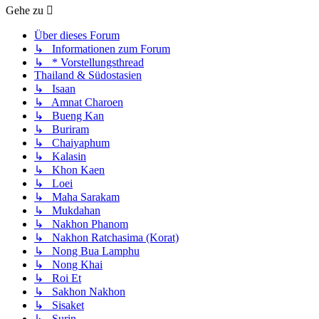
Gehe zu
Über dieses Forum
↳ Informationen zum Forum
↳ * Vorstellungsthread
Thailand & Südostasien
↳ Isaan
↳ Amnat Charoen
↳ Bueng Kan
↳ Buriram
↳ Chaiyaphum
↳ Kalasin
↳ Khon Kaen
↳ Loei
↳ Maha Sarakam
↳ Mukdahan
↳ Nakhon Phanom
↳ Nakhon Ratchasima (Korat)
↳ Nong Bua Lamphu
↳ Nong Khai
↳ Roi Et
↳ Sakhon Nakhon
↳ Sisaket
↳ Surin