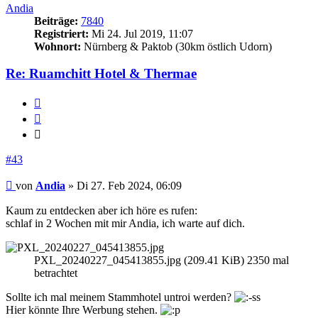
Andia
Beiträge:
7840
Registriert:
Mi 24. Jul 2019, 11:07
Wohnort:
Nürnberg & Paktob (30km östlich Udorn)
Re: Ruamchitt Hotel & Thermae
Melden
Zitieren
Zitieren
#43
Beitrag
von
Andia
»
Di 27. Feb 2024, 06:09
Kaum zu entdecken aber ich höre es rufen:
schlaf in 2 Wochen mit mir Andia, ich warte auf dich.
PXL_20240227_045413855.jpg (209.41 KiB) 2350 mal
betrachtet
Sollte ich mal meinem Stammhotel untroi werden?
Hier könnte Ihre Werbung stehen.