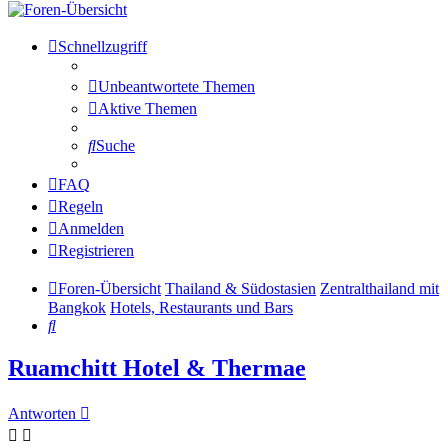
Schnellzugriff
Unbeantwortete Themen
Aktive Themen
Suche
FAQ
Regeln
Anmelden
Registrieren
Foren-Übersicht
Thailand & Südostasien
Zentralthailand mit
Bangkok
Hotels, Restaurants und Bars
Suche
Ruamchitt Hotel & Thermae
Antworten