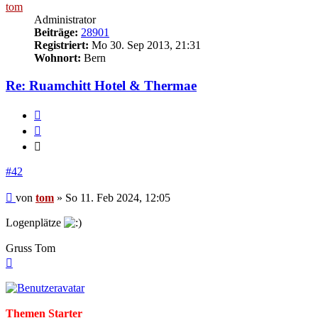
tom
Administrator
Beiträge:
28901
Registriert:
Mo 30. Sep 2013, 21:31
Wohnort:
Bern
Re: Ruamchitt Hotel & Thermae
Melden
Zitieren
Zitieren
#42
Beitrag
von
tom
»
So 11. Feb 2024, 12:05
Logenplätze
Gruss Tom
Nach
oben
Themen Starter