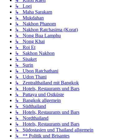
↳ Khon Kaen
↳ Loei
↳ Maha Sarakam
↳ Mukdahan
↳ Nakhon Phanom
↳ Nakhon Ratchasima (Korat)
↳ Nong Bua Lamphu
↳ Nong Khai
↳ Roi Et
↳ Sakhon Nakhon
↳ Sisaket
↳ Surin
↳ Ubon Ratchathani
↳ Udon Thani
↳ Zentralthailand mit Bangkok
↳ Hotels, Restaurants und Bars
↳ Pattaya und Ostküste
↳ Bangkok allgemein
↳ Südthailand
↳ Hotels, Restaurants und Bars
↳ Nordthailand
↳ Hotels, Restaurants und Bars
↳ Südostasien und Thailand allgemein
↳ ** Politik und Brisantes