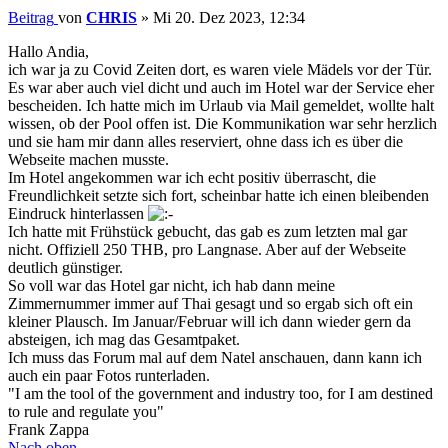
Beitrag
von
CHRIS
»
Mi 20. Dez 2023, 12:34
Hallo Andia,
ich war ja zu Covid Zeiten dort, es waren viele Mädels vor der Tür.
Es war aber auch viel dicht und auch im Hotel war der Service eher
bescheiden. Ich hatte mich im Urlaub via Mail gemeldet, wollte halt
wissen, ob der Pool offen ist. Die Kommunikation war sehr herzlich
und sie ham mir dann alles reserviert, ohne dass ich es über die
Webseite machen musste.
Im Hotel angekommen war ich echt positiv überrascht, die
Freundlichkeit setzte sich fort, scheinbar hatte ich einen bleibenden
Eindruck hinterlassen
Ich hatte mit Frühstück gebucht, das gab es zum letzten mal gar
nicht. Offiziell 250 THB, pro Langnase. Aber auf der Webseite
deutlich günstiger.
So voll war das Hotel gar nicht, ich hab dann meine
Zimmernummer immer auf Thai gesagt und so ergab sich oft ein
kleiner Plausch. Im Januar/Februar will ich dann wieder gern da
absteigen, ich mag das Gesamtpaket.
Ich muss das Forum mal auf dem Natel anschauen, dann kann ich
auch ein paar Fotos runterladen.
"I am the tool of the government and industry too, for I am destined
to rule and regulate you"
Frank Zappa
Nach oben