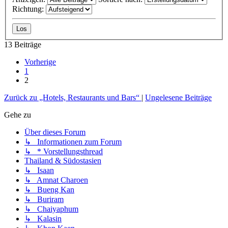
Richtung:
13 Beiträge
Vorherige
1
2
Zurück zu „Hotels, Restaurants und Bars“
|
Ungelesene Beiträge
Gehe zu
Über dieses Forum
↳ Informationen zum Forum
↳ * Vorstellungsthread
Thailand & Südostasien
↳ Isaan
↳ Amnat Charoen
↳ Bueng Kan
↳ Buriram
↳ Chaiyaphum
↳ Kalasin