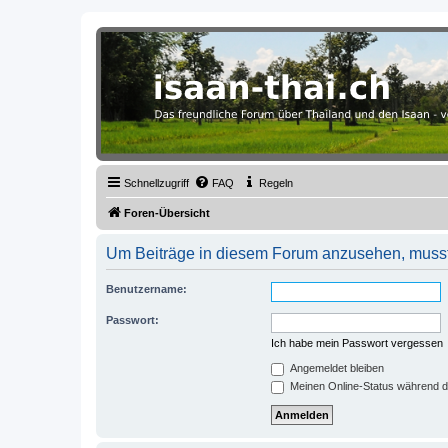
Thailand & Isaan Forum - isaan-thai
Das freundliche Forum über Thailand und den Isaan - von Membern fü
Schnellzugriff
FAQ
Regeln
Foren-Übersicht
Um Beiträge in diesem Forum anzusehen, musst 
Benutzername:
Passwort:
Ich habe mein Passwort vergessen
Angemeldet bleiben
Meinen Online-Status während d