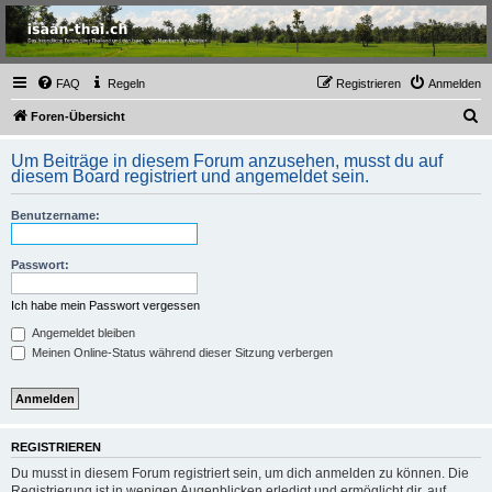
Thailand & Isaan Forum
- isaan-thai.ch
Das freundliche Forum über Thailand und den Isaan - von Membern für Member
FAQ
Regeln
Registrieren
Anmelden
S
Foren-Übersicht
u
Um Beiträge in diesem Forum anzusehen, musst du auf
c
diesem Board registriert und angemeldet sein.
h
Benutzername:
e
Passwort:
Ich habe mein Passwort vergessen
Angemeldet bleiben
Meinen Online-Status während dieser Sitzung verbergen
REGISTRIEREN
Du musst in diesem Forum registriert sein, um dich anmelden zu können. Die
Registrierung ist in wenigen Augenblicken erledigt und ermöglicht dir, auf