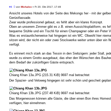
B
#4
von
Michaleo
»
Fr 20. Okt 2017, 17:49
e
i
Ansicht unseres Hotels von der Seite des Mekongs her - mit der gelbe
t
Gerüstfassade.
r
a
Zwar wurde professionel gebaut, es fehlt aber ein klares Konzept.
g
Oben an unserem Zimmer gibt es z.B. einen Aussichtsplattform, es feh
bequeme Stühle und ein Tischli für einen Champagner oder ein Peter Ve
Was es erstaunlicherweise hat hingegen ist ein WC. Obwohl hier niem
sitzen wird, der nicht ein oder zwei Stockwerke weiter unten über ein 
verfügt.
Es erinnert mich stark an das Tessin in den Siebzigern: jeder Stall, je
wurde zu einem Grotto ausgebaut, das eher den Wünschen des Bauher
dem Bedarf der zukünftigen Gäste entsprach.
Chiang Khan 13a.JPG (215.31 KiB) 9697 mal betrachtet
Der Spazier- und Veloweg hingegen ist sehr schön und gescheit geplan
Chiang Khan 13b.JPG (237.48 KiB) 9697 mal betrachtet
Das Morgenessen können alle Gäste, die über einen Bon ihres Homes
verfügen, hier einnehmen.