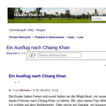
Thailand & Isaan Forum - isaan-thai.ch
Das freundliche Forum über Thailand und den Isaan - von Membern für Member
Schnellzugriff
FAQ
Regeln
Foren-Übersicht
Thailand & Südostasien
Isaan
Loei
Ein Ausflug nach Chiang Khan
Antworten
E
S
r
u
w
c
e
h
i
t
e
e
r
Ein Ausflug nach Chiang Khan
t
e
S
u
c
B
#1
von
Michaleo
»
Fr 20. Okt 2017, 14:12
h
e
e
i
Die Kinder haben Ferien und somit hatten wir die Möglichkeit, mit uns
t
neuen Fortuner nach Chiang Khan zu fahren. Wir, also meine Frau fähr
r
a
ich schlafe auf dem Beifahrersitz. Oder reiche ein Getränk, ein Kaug