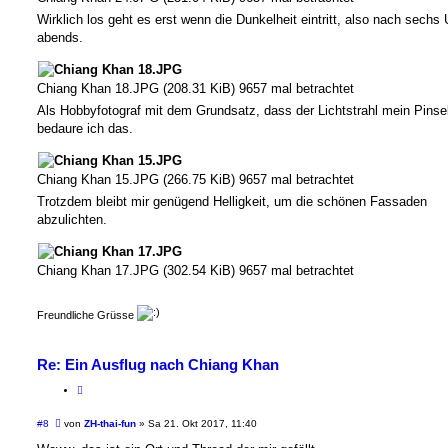
Wirklich los geht es erst wenn die Dunkelheit eintritt, also nach sechs 
abends.
Chiang Khan 18.JPG (208.31 KiB) 9657 mal betrachtet
Als Hobbyfotograf mit dem Grundsatz, dass der Lichtstrahl mein Pinsel
bedaure ich das.
Chiang Khan 15.JPG (266.75 KiB) 9657 mal betrachtet
Trotzdem bleibt mir genügend Helligkeit, um die schönen Fassaden
abzulichten.
Chiang Khan 17.JPG (302.54 KiB) 9657 mal betrachtet
Freundliche Grüsse
Re: Ein Ausflug nach Chiang Khan
B
#8
von
ZH-thai-fun
»
Sa 21. Okt 2017, 11:40
e
i