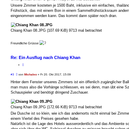
Unsere Zimmer kosteten je 1500 Baht, inklusive ein einfaches, thailän
Frühstück, das mit einem Bon in einem Sammelfrühstücksraum andern
eingenommen werden kann. Das kommt dann später noch dran.
Chiang Khan 08.JPG (107.69 KiB) 9713 mal betrachtet
Freundliche Grüsse
Re: Ein Ausflug nach Chiang Khan
B
#3
von
Michaleo
»
Fr 20. Okt 2017, 15:09
e
i
Hinter dem Fenster unseres Zimmers ist ein öffenlich zugänglicher Bal
t
man muss also die Vorhänge schliessen, es sei denn, man übt eine S
r
a
Schauspieler und benötigt dringend Zuschauer.
g
Chiang Khan 09.JPG (172.66 KiB) 9713 mal betrachtet
Die Dusche ist so klein, wie ich das andernorts nicht einmal bei Zimme
einem Viertel des Preises gesehen habe.
Natürlich ist die Lage des Hotels ausserordentlich und das Ambiente s
aber sich über der WC- Schüssel duschen zu müssen braucht schon e