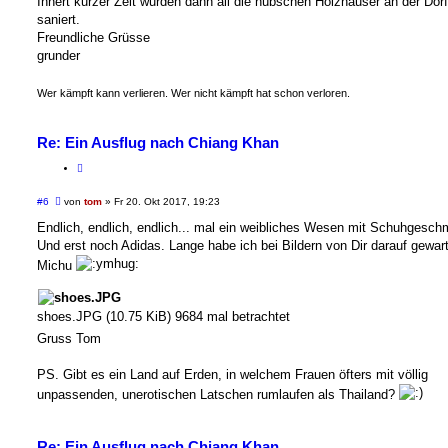
Innert kurzer Zeit wurden dann all die hübschen Holzhäuser an der Dor
saniert.
Freundliche Grüsse
grunder
Wer kämpft kann verlieren. Wer nicht kämpft hat schon verloren.
Re: Ein Ausflug nach Chiang Khan
B
#6
von
tom
»
Fr 20. Okt 2017, 19:23
e
i
Endlich, endlich, endlich... mal ein weibliches Wesen mit Schuhgesch
t
Und erst noch Adidas. Lange habe ich bei Bildern von Dir darauf gewart
r
a
Michu
g
shoes.JPG (10.75 KiB) 9684 mal betrachtet
Gruss Tom
PS. Gibt es ein Land auf Erden, in welchem Frauen öfters mit völlig
unpassenden, unerotischen Latschen rumlaufen als Thailand?
Re: Ein Ausflug nach Chiang Khan