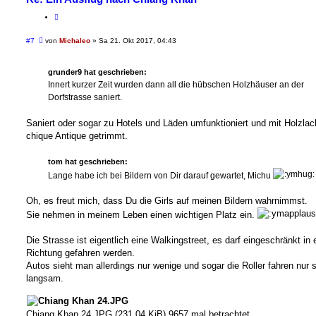
B
#7
von
Michaleo
»
Sa 21. Okt 2017, 04:43
e
i
t
grunder9 hat geschrieben:
r
a
Innert kurzer Zeit wurden dann all die hübschen Holzhäuser an der
g
Dorfstrasse saniert.
Saniert oder sogar zu Hotels und Läden umfunktioniert und mit Holzlac
chique Antique getrimmt.
tom hat geschrieben:
Lange habe ich bei Bildern von Dir darauf gewartet, Michu
Oh, es freut mich, dass Du die Girls auf meinen Bildern wahrnimmst.
Sie nehmen in meinem Leben einen wichtigen Platz ein.
Die Strasse ist eigentlich eine Walkingstreet, es darf eingeschränkt in 
Richtung gefahren werden.
Autos sieht man allerdings nur wenige und sogar die Roller fahren nur 
langsam.
Chiang Khan 24.JPG (231.04 KiB) 9657 mal betrachtet