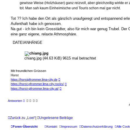
g
gewisse Weise (Holzhäuser) ganz reizvoll, aber gleichzeitig wirkte er 
tot. Man sah kaum Einheimische und Touris schon mal gar nicht.
Tot ?? Ich habe den Ort als gänzlich unaufgeregt und entspannend erle
Aufenthalt habe ich genossen.
Na gut - ich bin kein Grosstädter, also für mich war genug Trubel. Der O
eine ganz eigene, relaxte Athmosphäre.
DATEIANHÄNGE
chiang.jpg (44.63 KiB) 9615 mal betrachtet
Mit freundlichen Grüssen
Horst
https://horstpfrommer.lima-city.de
https://horst.pfrommer.lima-city.rocks/
https://horst-pfrommer.lima-city.at/
Antworten
Zurück zu „Loei“
|
Ungelesene Beiträge
Foren-Übersicht
Kontakt
Impressum
Datenschutzerklärung
Alle Cook