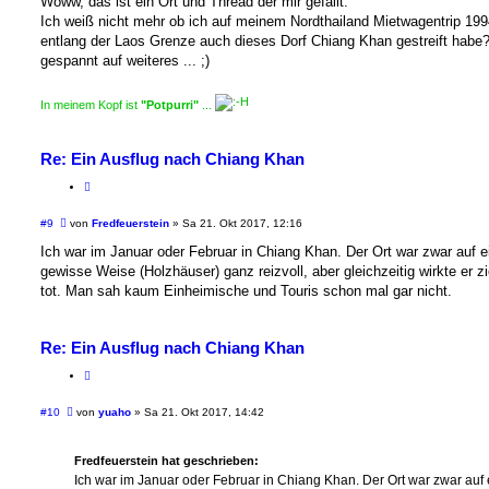
Woww, das ist ein Ort und Thread der mir gefällt.
t
Ich weiß nicht mehr ob ich auf meinem Nordthailand Mietwagentrip 199
r
a
entlang der Laos Grenze auch dieses Dorf Chiang Khan gestreift habe?
g
gespannt auf weiteres ... ;)
In meinem Kopf ist
"Potpurri"
...
Re: Ein Ausflug nach Chiang Khan
B
#9
von
Fredfeuerstein
»
Sa 21. Okt 2017, 12:16
e
i
Ich war im Januar oder Februar in Chiang Khan. Der Ort war zwar auf e
t
gewisse Weise (Holzhäuser) ganz reizvoll, aber gleichzeitig wirkte er z
r
a
tot. Man sah kaum Einheimische und Touris schon mal gar nicht.
g
Re: Ein Ausflug nach Chiang Khan
B
#10
von
yuaho
»
Sa 21. Okt 2017, 14:42
e
i
t
Fredfeuerstein hat geschrieben:
r
a
Ich war im Januar oder Februar in Chiang Khan. Der Ort war zwar auf 