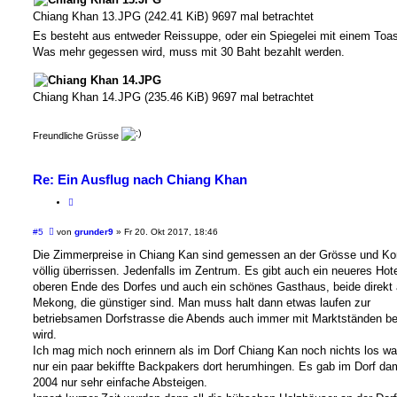
Chiang Khan 13.JPG (242.41 KiB) 9697 mal betrachtet
Es besteht aus entweder Reissuppe, oder ein Spiegelei mit einem Toas
Was mehr gegessen wird, muss mit 30 Baht bezahlt werden.
Chiang Khan 14.JPG (235.46 KiB) 9697 mal betrachtet
Freundliche Grüsse
Re: Ein Ausflug nach Chiang Khan
B
#5
von
grunder9
»
Fr 20. Okt 2017, 18:46
e
i
Die Zimmerpreise in Chiang Kan sind gemessen an der Grösse und Ko
t
völlig überrissen. Jedenfalls im Zentrum. Es gibt auch ein neueres Hot
r
a
oberen Ende des Dorfes und auch ein schönes Gasthaus, beide direkt
g
Mekong, die günstiger sind. Man muss halt dann etwas laufen zur
betriebsamen Dorfstrasse die Abends auch immer mit Marktständen be
wird.
Ich mag mich noch erinnern als im Dorf Chiang Kan noch nichts los wa
nur ein paar bekiffte Backpakers dort herumhingen. Es gab im Dorf da
2004 nur sehr einfache Absteigen.