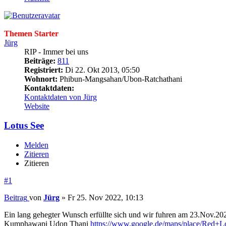
Themen Starter
Jürg
RIP - Immer bei uns
Beiträge:
811
Registriert:
Di 22. Okt 2013, 05:50
Wohnort:
Phibun-Mangsahan/Ubon-Ratchathani
Kontaktdaten:
Kontaktdaten von Jürg
Website
Lotus See
Melden
Zitieren
Zitieren
#1
Beitrag
von
Jürg
»
Fr 25. Nov 2022, 10:13
Ein lang gehegter Wunsch erfüllte sich und wir fuhren am 23.Nov.2
Kumphawapi Udon Thani
https://www.google.de/maps/place/Red+Lo