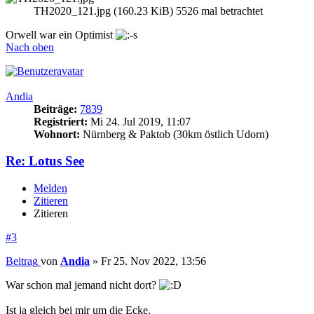
TH2020_121.jpg (160.23 KiB) 5526 mal betrachtet
Orwell war ein Optimist
Nach oben
Andia
Beiträge:
7839
Registriert:
Mi 24. Jul 2019, 11:07
Wohnort:
Nürnberg & Paktob (30km östlich Udorn)
Re: Lotus See
Melden
Zitieren
Zitieren
#3
Beitrag
von
Andia
»
Fr 25. Nov 2022, 13:56
War schon mal jemand nicht dort?
Ist ja gleich bei mir um die Ecke.