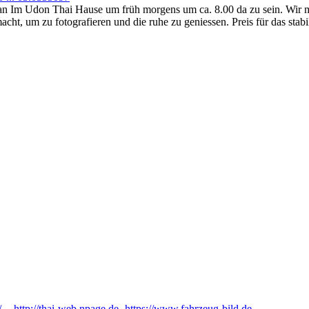
Jan Im Udon Thai Hause um früh morgens um ca. 8.00 da zu sein. Wir m
cht, um zu fotografieren und die ruhe zu geniessen. Preis für das sta
/
--
http://thai-web.npage.de
-
https://www.fahrzeug-bild.de