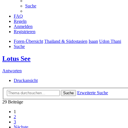
Suche
FAQ
Regeln
Anmelden
Registrieren
Foren-Übersicht
Thailand & Südostasien
Isaan
Udon Thani
Suche
Lotus See
Antworten
Druckansicht
Erweiterte Suche
Suche
29 Beiträge
1
2
3
Nächste