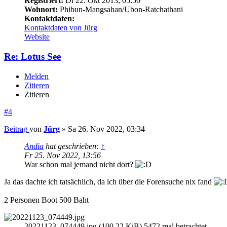
Registriert:
Di 22. Okt 2013, 05:50
Wohnort:
Phibun-Mangsahan/Ubon-Ratchathani
Kontaktdaten:
Kontaktdaten von Jürg
Website
Re: Lotus See
Melden
Zitieren
Zitieren
#4
Beitrag
von
Jürg
»
Sa 26. Nov 2022, 03:34
Andia
hat geschrieben:
↑
Fr 25. Nov 2022, 13:56
War schon mal jemand nicht dort?
Ja das dachte ich tatsächlich, da ich über die Forensuche nix fand
2 Personen Boot 500 Baht
20221123_074449.jpg (100.22 KiB) 5472 mal betrachtet