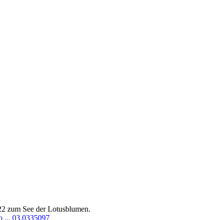
022 zum See der Lotusblumen.
 ... 03.0335097