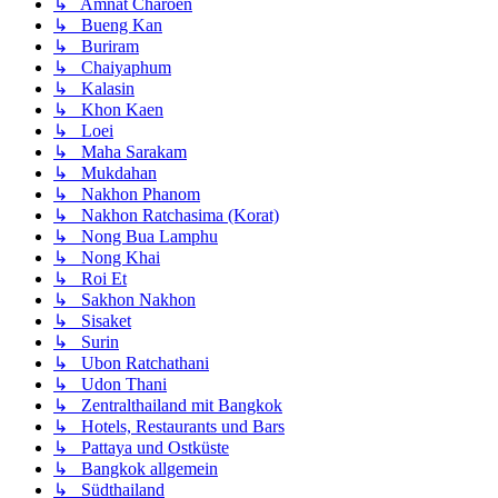
↳ Amnat Charoen
↳ Bueng Kan
↳ Buriram
↳ Chaiyaphum
↳ Kalasin
↳ Khon Kaen
↳ Loei
↳ Maha Sarakam
↳ Mukdahan
↳ Nakhon Phanom
↳ Nakhon Ratchasima (Korat)
↳ Nong Bua Lamphu
↳ Nong Khai
↳ Roi Et
↳ Sakhon Nakhon
↳ Sisaket
↳ Surin
↳ Ubon Ratchathani
↳ Udon Thani
↳ Zentralthailand mit Bangkok
↳ Hotels, Restaurants und Bars
↳ Pattaya und Ostküste
↳ Bangkok allgemein
↳ Südthailand