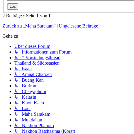
2 Beiträge • Seite
1
von
1
Zurück zu „Maha Sarakam“
|
Ungelesene Beiträge
Gehe zu
Über dieses Forum
↳ Informationen zum Forum
↳ * Vorstellungsthread
Thailand & Südostasien
↳ Isaan
↳ Amnat Charoen
↳ Bueng Kan
↳ Buriram
↳ Chaiyaphum
↳ Kalasin
↳ Khon Kaen
↳ Loei
↳ Maha Sarakam
↳ Mukdahan
↳ Nakhon Phanom
↳ Nakhon Ratchasima (Korat)