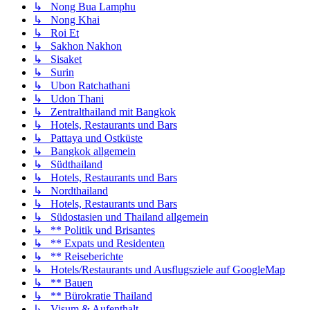
↳ Nong Bua Lamphu
↳ Nong Khai
↳ Roi Et
↳ Sakhon Nakhon
↳ Sisaket
↳ Surin
↳ Ubon Ratchathani
↳ Udon Thani
↳ Zentralthailand mit Bangkok
↳ Hotels, Restaurants und Bars
↳ Pattaya und Ostküste
↳ Bangkok allgemein
↳ Südthailand
↳ Hotels, Restaurants und Bars
↳ Nordthailand
↳ Hotels, Restaurants und Bars
↳ Südostasien und Thailand allgemein
↳ ** Politik und Brisantes
↳ ** Expats und Residenten
↳ ** Reiseberichte
↳ Hotels/Restaurants und Ausflugsziele auf GoogleMap
↳ ** Bauen
↳ ** Bürokratie Thailand
↳ Visum & Aufenthalt