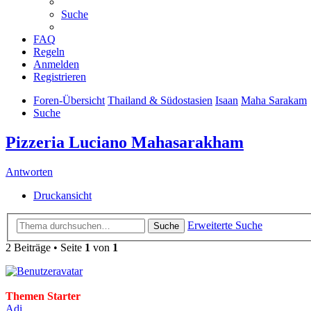
Suche
FAQ
Regeln
Anmelden
Registrieren
Foren-Übersicht
Thailand & Südostasien
Isaan
Maha Sarakam
Suche
Pizzeria Luciano Mahasarakham
Antworten
Druckansicht
Erweiterte Suche
Suche
2 Beiträge • Seite
1
von
1
Themen Starter
Adi