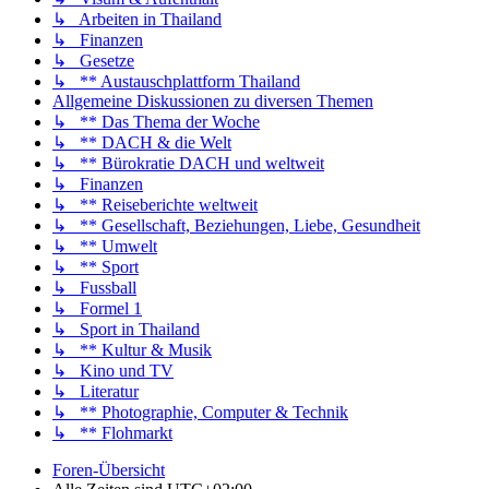
↳ Arbeiten in Thailand
↳ Finanzen
↳ Gesetze
↳ ** Austauschplattform Thailand
Allgemeine Diskussionen zu diversen Themen
↳ ** Das Thema der Woche
↳ ** DACH & die Welt
↳ ** Bürokratie DACH und weltweit
↳ Finanzen
↳ ** Reiseberichte weltweit
↳ ** Gesellschaft, Beziehungen, Liebe, Gesundheit
↳ ** Umwelt
↳ ** Sport
↳ Fussball
↳ Formel 1
↳ Sport in Thailand
↳ ** Kultur & Musik
↳ Kino und TV
↳ Literatur
↳ ** Photographie, Computer & Technik
↳ ** Flohmarkt
Foren-Übersicht