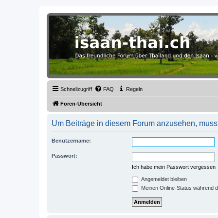
Thailand & Isaan Forum - isaan-thai
Das freundliche Forum über Thailand und den Isaan - von Membern fü
Schnellzugriff
FAQ
Regeln
Foren-Übersicht
Um Beiträge in diesem Forum anzusehen, musst 
Benutzername:
Passwort:
Ich habe mein Passwort vergessen
Angemeldet bleiben
Meinen Online-Status während d