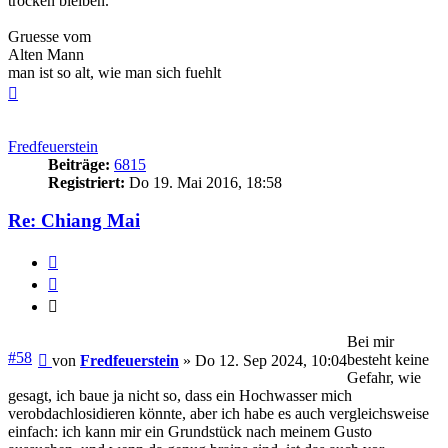
trocken bleiben.
Gruesse vom
Alten Mann
man ist so alt, wie man sich fuehlt
Nach
oben
Fredfeuerstein
Beiträge:
6815
Registriert:
Do 19. Mai 2016, 18:58
Re: Chiang Mai
Melden
Zitieren
Zitieren
Bei mir
Beitrag
#58
besteht keine
von
Fredfeuerstein
»
Do 12. Sep 2024, 10:04
Gefahr, wie
gesagt, ich baue ja nicht so, dass ein Hochwasser mich
verobdachlosidieren könnte, aber ich habe es auch vergleichsweise
einfach: ich kann mir ein Grundstück nach meinem Gusto