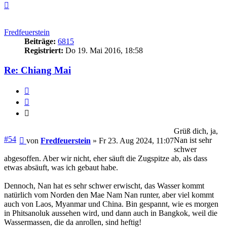
Nach
oben
Fredfeuerstein
Beiträge:
6815
Registriert:
Do 19. Mai 2016, 18:58
Re: Chiang Mai
Melden
Zitieren
Zitieren
Grüß dich, ja,
Beitrag
#54
Nan ist sehr
von
Fredfeuerstein
»
Fr 23. Aug 2024, 11:07
schwer
abgesoffen. Aber wir nicht, eher säuft die Zugspitze ab, als dass
etwas absäuft, was ich gebaut habe.
Dennoch, Nan hat es sehr schwer erwischt, das Wasser kommt
natürlich vom Norden den Mae Nam Nan runter, aber viel kommt
auch von Laos, Myanmar und China. Bin gespannt, wie es morgen
in Phitsanoluk aussehen wird, und dann auch in Bangkok, weil die
Wassermassen, die da anrollen, sind heftig!