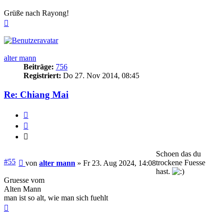
Grüße nach Rayong!
Nach
oben
alter mann
Beiträge:
756
Registriert:
Do 27. Nov 2014, 08:45
Re: Chiang Mai
Melden
Zitieren
Zitieren
Schoen das du
Beitrag
#55
trockene Fuesse
von
alter mann
»
Fr 23. Aug 2024, 14:08
hast.
Gruesse vom
Alten Mann
man ist so alt, wie man sich fuehlt
Nach
oben