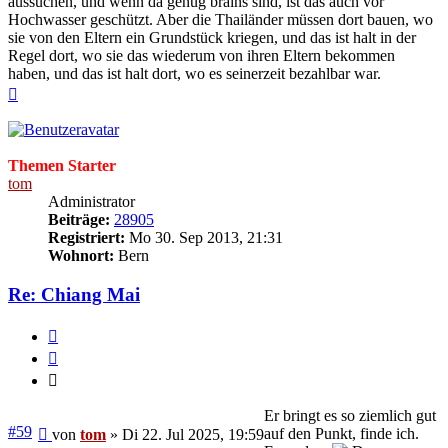
aussuchen, und wenn da genug brains sind, ist das auch vor
Hochwasser geschützt. Aber die Thailänder müssen dort bauen, wo
sie von den Eltern ein Grundstück kriegen, und das ist halt in der
Regel dort, wo sie das wiederum von ihren Eltern bekommen
haben, und das ist halt dort, wo es seinerzeit bezahlbar war.
Nach
oben
Themen Starter
tom
Administrator
Beiträge:
28905
Registriert:
Mo 30. Sep 2013, 21:31
Wohnort:
Bern
Re: Chiang Mai
Melden
Zitieren
Zitieren
Er bringt es so ziemlich gut
Beitrag
#59
auf den Punkt, finde ich.
von
tom
»
Di 22. Jul 2025, 19:59