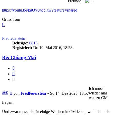
Freunde...
https://youtu.be/kgQyUtqbigw?feature=shared
Gruss Tom
Nach
oben
Fredfeuerstein
Beiträge:
6815
Registriert:
Do 19. Mai 2016, 18:58
Re: Chiang Mai
Melden
Zitieren
Zitieren
Ich muss
Beitrag
#60
wieder mal
von
Fredfeuerstein
»
So 14. Dez 2025, 13:57
was zu CM
fragen:
Und zwar muss ich für einige Wochen in CM leben, weil ich mich