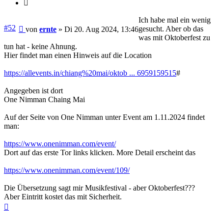
Zitieren
Ich habe mal ein wenig
Beitrag
#52
gesucht. Aber ob das
von
ernte
»
Di 20. Aug 2024, 13:46
was mit Oktoberfest zu
tun hat - keine Ahnung.
Hier findet man einen Hinweis auf die Location
https://allevents.in/chiang%20mai/oktob ... 6959159515
#
Angegeben ist dort
One Nimman Chaing Mai
Auf der Seite von One Nimman unter Event am 1.11.2024 findet
man:
https://www.onenimman.com/event/
Dort auf das erste Tor links klicken. More Detail erscheint das
https://www.onenimman.com/event/109/
Die Übersetzung sagt mir Musikfestival - aber Oktoberfest???
Aber Eintritt kostet das mit Sicherheit.
Nach
oben