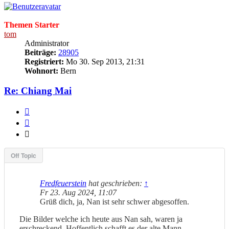
Themen Starter
tom
Administrator
Beiträge:
28905
Registriert:
Mo 30. Sep 2013, 21:31
Wohnort:
Bern
Re: Chiang Mai
Melden
Zitieren
Zitieren
Off Topic
Beitrag
#56
von
tom
»
Di 10. Sep 2024, 19:40
Fredfeuerstein
hat geschrieben:
↑
Fr 23. Aug 2024, 11:07
Grüß dich, ja, Nan ist sehr schwer abgesoffen.
Die Bilder welche ich heute aus Nan sah, waren ja
erschreckend. Hoffentlich schafft es der alte Mann,