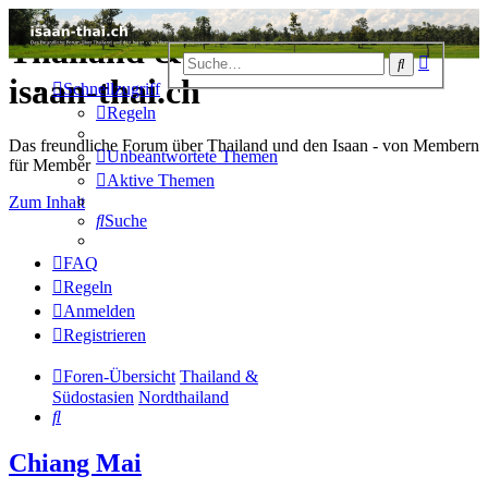
Thailand & Isaan Forum -
Erweiter
Suche
Suche
isaan-thai.ch
Schnellzugriff
Regeln
Das freundliche Forum über Thailand und den Isaan - von Membern
Unbeantwortete Themen
für Member
Aktive Themen
Zum Inhalt
Suche
FAQ
Regeln
Anmelden
Registrieren
Foren-Übersicht
Thailand &
Südostasien
Nordthailand
Suche
Chiang Mai