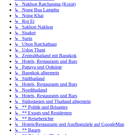
↳ Nakhon Ratchasima (Korat)
↳ Nong Bua Lamphu
↳ Nong Khai
↳ Roi Et
↳ Sakhon Nakhon
↳ Sisaket
↳ Surin
↳ Ubon Ratchathani
↳ Udon Thani
↳ Zentralthailand mit Bangkok
↳ Hotels, Restaurants und Bars
↳ Pattaya und Ostküste
↳ Bangkok allgemein
↳ Südthailand
↳ Hotels, Restaurants und Bars
↳ Nordthailand
↳ Hotels, Restaurants und Bars
↳ Südostasien und Thailand allgemein
↳ ** Politik und Brisantes
↳ ** Expats und Residenten
↳ ** Reiseberichte
↳ Hotels/Restaurants und Ausflugsziele auf GoogleMap
↳ ** Bauen