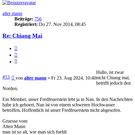
alter mann
Beiträge:
756
Registriert:
Do 27. Nov 2014, 08:45
Re: Chiang Mai
Melden
Zitieren
Zitieren
Hallo, ist zwar
Beitrag
#53
nicht Chiang mai,
von
alter mann
»
Fr 23. Aug 2024, 10:40
betrifft jedoch den
Norden.
Ein Member, unser Fredfeuerstein lebt ja in Nan. In den Nachrichten
habe ich gehoert, Nan ist von einem schweren Hochwasser
betroffen. Hoffentlich ist unser Fredfeuerstein nicht abgesofen.
Gruesse vom
Alten Mann
man ist so alt, wie man sich fuehlt