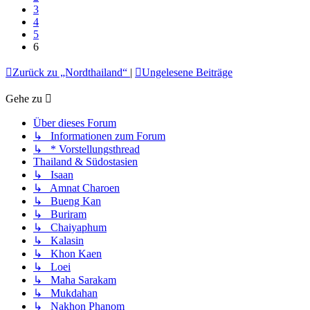
3
4
5
6
Zurück zu „Nordthailand“
|
Ungelesene Beiträge
Gehe zu
Über dieses Forum
↳ Informationen zum Forum
↳ * Vorstellungsthread
Thailand & Südostasien
↳ Isaan
↳ Amnat Charoen
↳ Bueng Kan
↳ Buriram
↳ Chaiyaphum
↳ Kalasin
↳ Khon Kaen
↳ Loei
↳ Maha Sarakam
↳ Mukdahan
↳ Nakhon Phanom