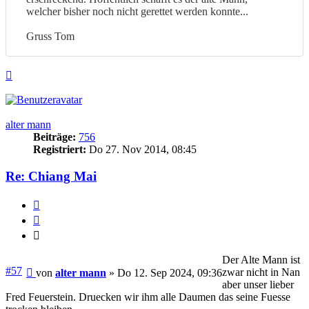
welcher bisher noch nicht gerettet werden konnte...
Gruss Tom
Nach
oben
alter mann
Beiträge:
756
Registriert:
Do 27. Nov 2014, 08:45
Re: Chiang Mai
Melden
Zitieren
Zitieren
Der Alte Mann ist
Beitrag
#57
zwar nicht in Nan
von
alter mann
»
Do 12. Sep 2024, 09:36
aber unser lieber
Fred Feuerstein. Druecken wir ihm alle Daumen das seine Fuesse