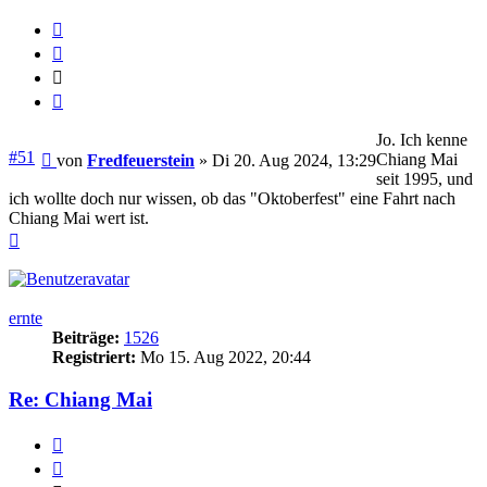
Melden
Zitieren
Zitieren
Jo. Ich kenne
Beitrag
#51
Chiang Mai
von
Fredfeuerstein
»
Di 20. Aug 2024, 13:29
seit 1995, und
ich wollte doch nur wissen, ob das "Oktoberfest" eine Fahrt nach
Chiang Mai wert ist.
Nach
oben
ernte
Beiträge:
1526
Registriert:
Mo 15. Aug 2022, 20:44
Re: Chiang Mai
Melden
Zitieren