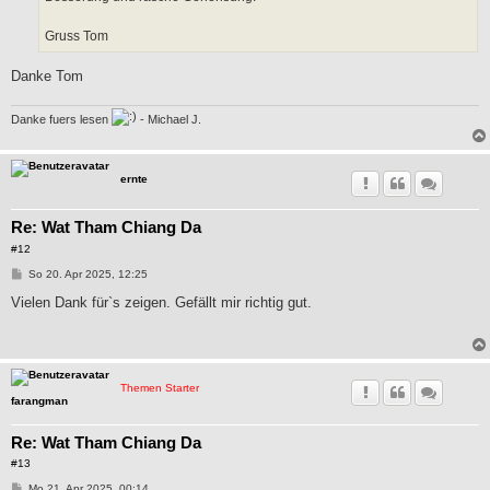
Gruss Tom
Danke Tom
Danke fuers lesen
- Michael J.
ernte
Re: Wat Tham Chiang Da
#12
B
So 20. Apr 2025, 12:25
e
i
Vielen Dank für`s zeigen. Gefällt mir richtig gut.
t
r
a
g
Themen Starter
farangman
Re: Wat Tham Chiang Da
#13
B
Mo 21. Apr 2025, 00:14