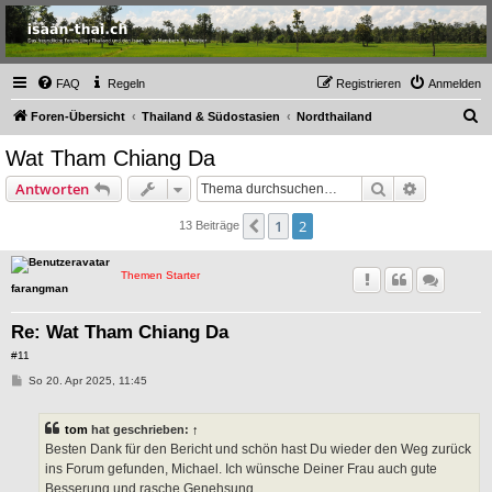
Thailand & Isaan Forum
- isaan-thai.ch
Das freundliche Forum über Thailand und den Isaan - von Membern für Member
FAQ
Regeln
Registrieren
Anmelden
S
Foren-Übersicht
Thailand & Südostasien
Nordthailand
u
Wat Tham Chiang Da
c
Suche
Erweiterte
Antworten
h
e
1
2
Vorherige
13 Beiträge
Themen Starter
farangman
Re: Wat Tham Chiang Da
#11
B
So 20. Apr 2025, 11:45
e
i
t
tom
hat geschrieben:
↑
r
a
Besten Dank für den Bericht und schön hast Du wieder den Weg zurück
g
ins Forum gefunden, Michael. Ich wünsche Deiner Frau auch gute
Besserung und rasche Genehsung.