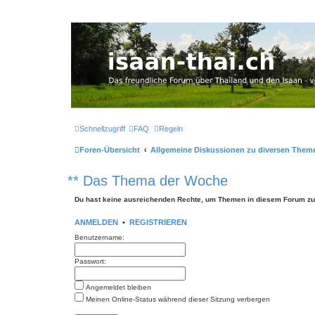
Thailand & Isaan Forum - isaan-thai
Das freundliche Forum über Thailand und den Isaan - von Membern fü
Schnellzugriff
FAQ
Regeln
Foren-Übersicht
Allgemeine Diskussionen zu diversen Them
** Das Thema der Woche
Du hast keine ausreichenden Rechte, um Themen in diesem Forum zu 
ANMELDEN
•
REGISTRIEREN
Benutzername:
Passwort:
Angemeldet bleiben
Meinen Online-Status während dieser Sitzung verbergen