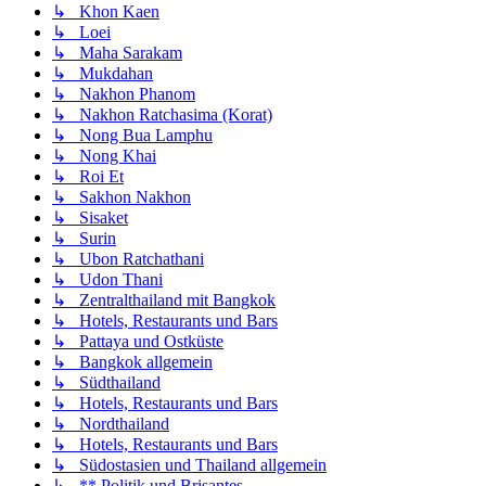
↳ Khon Kaen
↳ Loei
↳ Maha Sarakam
↳ Mukdahan
↳ Nakhon Phanom
↳ Nakhon Ratchasima (Korat)
↳ Nong Bua Lamphu
↳ Nong Khai
↳ Roi Et
↳ Sakhon Nakhon
↳ Sisaket
↳ Surin
↳ Ubon Ratchathani
↳ Udon Thani
↳ Zentralthailand mit Bangkok
↳ Hotels, Restaurants und Bars
↳ Pattaya und Ostküste
↳ Bangkok allgemein
↳ Südthailand
↳ Hotels, Restaurants und Bars
↳ Nordthailand
↳ Hotels, Restaurants und Bars
↳ Südostasien und Thailand allgemein
↳ ** Politik und Brisantes