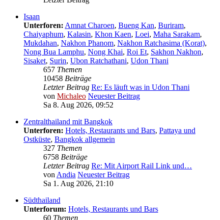
Isaan
Unterforen:
Amnat Charoen
,
Bueng Kan
,
Buriram
,
Chaiyaphum
,
Kalasin
,
Khon Kaen
,
Loei
,
Maha Sarakam
,
Mukdahan
,
Nakhon Phanom
,
Nakhon Ratchasima (Korat)
,
Nong Bua Lamphu
,
Nong Khai
,
Roi Et
,
Sakhon Nakhon
,
Sisaket
,
Surin
,
Ubon Ratchathani
,
Udon Thani
657
Themen
10458
Beiträge
Letzter Beitrag
Re: Es läuft was in Udon Thani
von
Michaleo
Neuester Beitrag
Sa 8. Aug 2026, 09:52
Zentralthailand mit Bangkok
Unterforen:
Hotels, Restaurants und Bars
,
Pattaya und
Ostküste
,
Bangkok allgemein
327
Themen
6758
Beiträge
Letzter Beitrag
Re: Mit Airport Rail Link und…
von
Andia
Neuester Beitrag
Sa 1. Aug 2026, 21:10
Südthailand
Unterforum:
Hotels, Restaurants und Bars
60
Themen