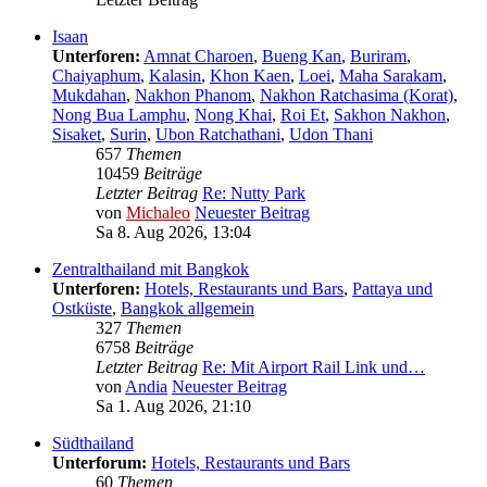
Isaan
Unterforen:
Amnat Charoen
,
Bueng Kan
,
Buriram
,
Chaiyaphum
,
Kalasin
,
Khon Kaen
,
Loei
,
Maha Sarakam
,
Mukdahan
,
Nakhon Phanom
,
Nakhon Ratchasima (Korat)
,
Nong Bua Lamphu
,
Nong Khai
,
Roi Et
,
Sakhon Nakhon
,
Sisaket
,
Surin
,
Ubon Ratchathani
,
Udon Thani
657
Themen
10459
Beiträge
Letzter Beitrag
Re: Nutty Park
von
Michaleo
Neuester Beitrag
Sa 8. Aug 2026, 13:04
Zentralthailand mit Bangkok
Unterforen:
Hotels, Restaurants und Bars
,
Pattaya und
Ostküste
,
Bangkok allgemein
327
Themen
6758
Beiträge
Letzter Beitrag
Re: Mit Airport Rail Link und…
von
Andia
Neuester Beitrag
Sa 1. Aug 2026, 21:10
Südthailand
Unterforum:
Hotels, Restaurants und Bars
60
Themen