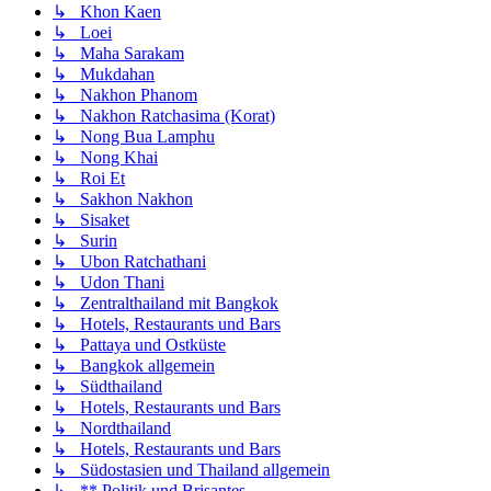
↳ Khon Kaen
↳ Loei
↳ Maha Sarakam
↳ Mukdahan
↳ Nakhon Phanom
↳ Nakhon Ratchasima (Korat)
↳ Nong Bua Lamphu
↳ Nong Khai
↳ Roi Et
↳ Sakhon Nakhon
↳ Sisaket
↳ Surin
↳ Ubon Ratchathani
↳ Udon Thani
↳ Zentralthailand mit Bangkok
↳ Hotels, Restaurants und Bars
↳ Pattaya und Ostküste
↳ Bangkok allgemein
↳ Südthailand
↳ Hotels, Restaurants und Bars
↳ Nordthailand
↳ Hotels, Restaurants und Bars
↳ Südostasien und Thailand allgemein
↳ ** Politik und Brisantes