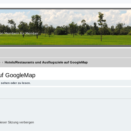
.ch
r Member
e
Hotels/Restaurants und Ausflugsziele auf GoogleMap
auf GoogleMap
sehen oder zu lesen.
ieser Sitzung verbergen