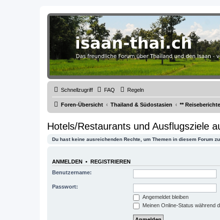
Thailand & Isaan Forum - isaan-thai
Das freundliche Forum über Thailand und den Isaan - von Membern fü
Schnellzugriff
FAQ
Regeln
Foren-Übersicht
Thailand & Südostasien
** Reisebericht
Hotels/Restaurants und Ausflugsziele 
Du hast keine ausreichenden Rechte, um Themen in diesem Forum zu 
ANMELDEN
•
REGISTRIEREN
Benutzername:
Passwort:
Angemeldet bleiben
Meinen Online-Status während d