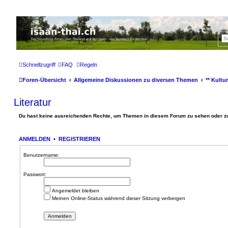
Thailand & Isaan Forum - isaan-thai.ch
Das freundliche Forum über Thailand und den Isaan - von Membern für Member
Schnellzugriff
FAQ
Regeln
Foren-Übersicht
Allgemeine Diskussionen zu diversen Themen
** Kultu
Literatur
Du hast keine ausreichenden Rechte, um Themen in diesem Forum zu sehen oder zu
ANMELDEN
•
REGISTRIEREN
Benutzername:
Passwort:
Angemeldet bleiben
Meinen Online-Status während dieser Sitzung verbergen