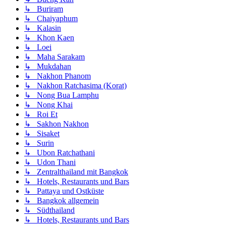
↳ Buriram
↳ Chaiyaphum
↳ Kalasin
↳ Khon Kaen
↳ Loei
↳ Maha Sarakam
↳ Mukdahan
↳ Nakhon Phanom
↳ Nakhon Ratchasima (Korat)
↳ Nong Bua Lamphu
↳ Nong Khai
↳ Roi Et
↳ Sakhon Nakhon
↳ Sisaket
↳ Surin
↳ Ubon Ratchathani
↳ Udon Thani
↳ Zentralthailand mit Bangkok
↳ Hotels, Restaurants und Bars
↳ Pattaya und Ostküste
↳ Bangkok allgemein
↳ Südthailand
↳ Hotels, Restaurants und Bars