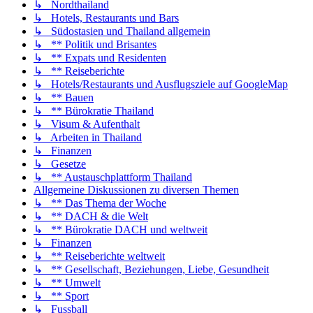
↳ Nordthailand
↳ Hotels, Restaurants und Bars
↳ Südostasien und Thailand allgemein
↳ ** Politik und Brisantes
↳ ** Expats und Residenten
↳ ** Reiseberichte
↳ Hotels/Restaurants und Ausflugsziele auf GoogleMap
↳ ** Bauen
↳ ** Bürokratie Thailand
↳ Visum & Aufenthalt
↳ Arbeiten in Thailand
↳ Finanzen
↳ Gesetze
↳ ** Austauschplattform Thailand
Allgemeine Diskussionen zu diversen Themen
↳ ** Das Thema der Woche
↳ ** DACH & die Welt
↳ ** Bürokratie DACH und weltweit
↳ Finanzen
↳ ** Reiseberichte weltweit
↳ ** Gesellschaft, Beziehungen, Liebe, Gesundheit
↳ ** Umwelt
↳ ** Sport
↳ Fussball