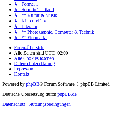
↳ Formel 1
↳ Sport in Thailand
↳ ** Kultur & Musik
↳ Kino und TV
↳ Literatur
↳ ** Photographie, Computer & Technik
↳ ** Flohmarkt
Foren-Übersicht
Alle Zeiten sind
UTC+02:00
Alle Cookies löschen
Datenschutzerklärung
Impressum
Kontakt
Powered by
phpBB
® Forum Software © phpBB Limited
Deutsche Übersetzung durch
phpBB.de
Datenschutz
|
Nutzungsbedingungen