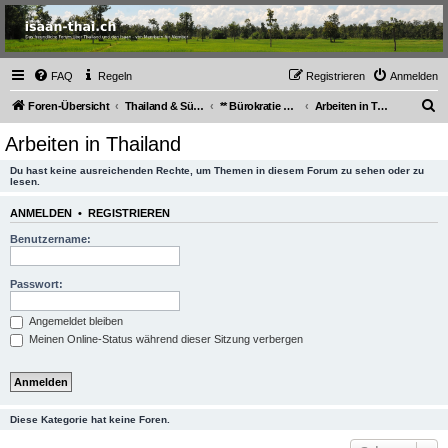
Thailand & Isaan Forum
- isaan-thai.ch
Das freundliche Forum über Thailand und den Isaan - von Membern für Member
FAQ
Regeln
Registrieren
Anmelden
S
Foren-Übersicht
Thailand & Südostasien
** Bürokratie Thailand
Arbeiten in Thailand
u
Arbeiten in Thailand
c
Du hast keine ausreichenden Rechte, um Themen in diesem Forum zu sehen oder zu
h
lesen.
e
ANMELDEN
•
REGISTRIEREN
Benutzername:
Passwort:
Angemeldet bleiben
Meinen Online-Status während dieser Sitzung verbergen
Diese Kategorie hat keine Foren.