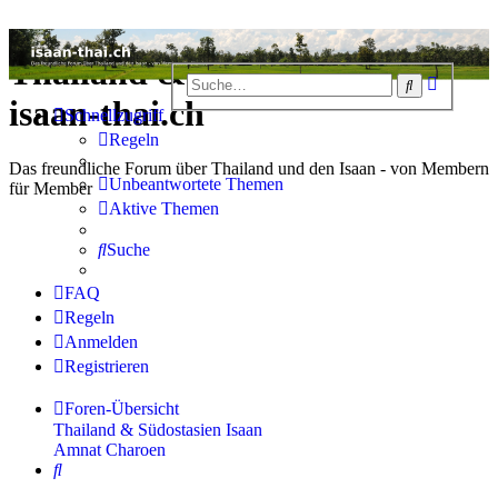
Thailand & Isaan Forum -
Erweiter
Suche
Suche
isaan-thai.ch
Schnellzugriff
Regeln
Das freundliche Forum über Thailand und den Isaan - von Membern
Unbeantwortete Themen
für Member
Aktive Themen
Suche
FAQ
Regeln
Anmelden
Registrieren
Foren-Übersicht
Thailand & Südostasien
Isaan
Amnat Charoen
Suche