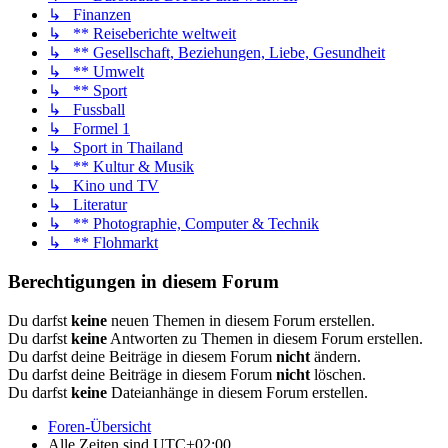
↳ Finanzen
↳ ** Reiseberichte weltweit
↳ ** Gesellschaft, Beziehungen, Liebe, Gesundheit
↳ ** Umwelt
↳ ** Sport
↳ Fussball
↳ Formel 1
↳ Sport in Thailand
↳ ** Kultur & Musik
↳ Kino und TV
↳ Literatur
↳ ** Photographie, Computer & Technik
↳ ** Flohmarkt
Berechtigungen in diesem Forum
Du darfst
keine
neuen Themen in diesem Forum erstellen.
Du darfst
keine
Antworten zu Themen in diesem Forum erstellen.
Du darfst deine Beiträge in diesem Forum
nicht
ändern.
Du darfst deine Beiträge in diesem Forum
nicht
löschen.
Du darfst
keine
Dateianhänge in diesem Forum erstellen.
Foren-Übersicht
Alle Zeiten sind
UTC+02:00