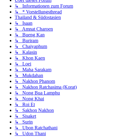
Über dieses Forum
↳ Informationen zum Forum
↳ * Vorstellungsthread
Thailand & Südostasien
↳ Isaan
↳ Amnat Charoen
↳ Bueng Kan
↳ Buriram
↳ Chaiyaphum
↳ Kalasin
↳ Khon Kaen
↳ Loei
↳ Maha Sarakam
↳ Mukdahan
↳ Nakhon Phanom
↳ Nakhon Ratchasima (Korat)
↳ Nong Bua Lamphu
↳ Nong Khai
↳ Roi Et
↳ Sakhon Nakhon
↳ Sisaket
↳ Surin
↳ Ubon Ratchathani
↳ Udon Thani