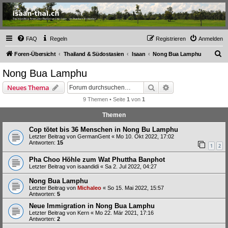
Thailand & Isaan Forum
- isaan-thai.ch
Das freundliche Forum über Thailand und den Isaan - von Membern für Member
FAQ
Regeln
Registrieren
Anmelden
S
Foren-Übersicht
Thailand & Südostasien
Isaan
Nong Bua Lamphu
u
Nong Bua Lamphu
c
Suche
Erweiterte Suche
Neues Thema
h
9 Themen • Seite
1
von
1
e
Themen
Cop tötet bis 36 Menschen in Nong Bu Lamphu
Letzter Beitrag von
GermanGent
«
Mo 10. Okt 2022, 17:02
Antworten:
15
1
2
Pha Choo Höhle zum Wat Phuttha Banphot
Letzter Beitrag von
isaandidi
«
Sa 2. Jul 2022, 04:27
Nong Bua Lamphu
Letzter Beitrag von
Michaleo
«
So 15. Mai 2022, 15:57
Antworten:
5
Neue Immigration in Nong Bua Lamphu
Letzter Beitrag von
Kern
«
Mo 22. Mär 2021, 17:16
Antworten:
2