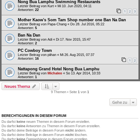
Nong Bua Lamphu Swimming Restaurants
Letzter Beitrag von
Kurt
«
Mi 10. Jun 2020, 04:11
Antworten:
22
1
2
3
Mother Kaow's Som Tam Shop number one Ban Na Dan
Letzter Beitrag von
Papa-Chang
«
Do 28. Jul 2016, 05:22
Antworten:
5
Ban Na Dan
Letzter Beitrag von
Adi
«
Di 17. Nov 2015, 15:47
Antworten:
2
PC Cowboy Town
Letzter Beitrag von
piihan
«
Mi 26. Aug 2015, 07:37
Antworten:
16
1
2
Nattapong Grand Hotel Nong Bua Lamphu
Letzter Beitrag von
Michaleo
«
So 13. Apr 2014, 10:33
Antworten:
1
Neues Thema
9 Themen • Seite
1
von
1
Gehe zu
BERECHTIGUNGEN IN DIESEM FORUM
Du darfst
keine
neuen Themen in diesem Forum erstellen.
Du darfst
keine
Antworten zu Themen in diesem Forum erstellen.
Du darfst deine Beiträge in diesem Forum
nicht
ändern.
Du darfst deine Beiträge in diesem Forum
nicht
löschen.
Du darfst
keine
Dateianhänge in diesem Forum erstellen.