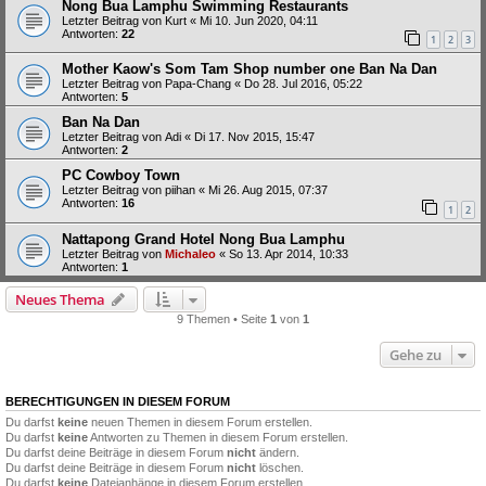
Nong Bua Lamphu Swimming Restaurants
Letzter Beitrag von
Kurt
«
Mi 10. Jun 2020, 04:11
Antworten:
22
1
2
3
Mother Kaow's Som Tam Shop number one Ban Na Dan
Letzter Beitrag von
Papa-Chang
«
Do 28. Jul 2016, 05:22
Antworten:
5
Ban Na Dan
Letzter Beitrag von
Adi
«
Di 17. Nov 2015, 15:47
Antworten:
2
PC Cowboy Town
Letzter Beitrag von
piihan
«
Mi 26. Aug 2015, 07:37
Antworten:
16
1
2
Nattapong Grand Hotel Nong Bua Lamphu
Letzter Beitrag von
Michaleo
«
So 13. Apr 2014, 10:33
Antworten:
1
Neues Thema
9 Themen • Seite
1
von
1
Gehe zu
BERECHTIGUNGEN IN DIESEM FORUM
Du darfst
keine
neuen Themen in diesem Forum erstellen.
Du darfst
keine
Antworten zu Themen in diesem Forum erstellen.
Du darfst deine Beiträge in diesem Forum
nicht
ändern.
Du darfst deine Beiträge in diesem Forum
nicht
löschen.
Du darfst
keine
Dateianhänge in diesem Forum erstellen.