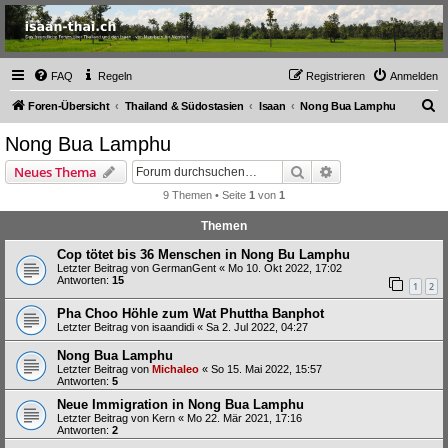
Thailand & Isaan Forum
- isaan-thai.ch
Das freundliche Forum über Thailand und den Isaan - von Membern für Member
FAQ
Regeln
Registrieren
Anmelden
S
Foren-Übersicht
Thailand & Südostasien
Isaan
Nong Bua Lamphu
u
Nong Bua Lamphu
c
Suche
Erweiterte Suche
Neues Thema
h
9 Themen • Seite
1
von
1
e
Themen
Cop tötet bis 36 Menschen in Nong Bu Lamphu
Letzter Beitrag von
GermanGent
«
Mo 10. Okt 2022, 17:02
Antworten:
15
1
2
Pha Choo Höhle zum Wat Phuttha Banphot
Letzter Beitrag von
isaandidi
«
Sa 2. Jul 2022, 04:27
Nong Bua Lamphu
Letzter Beitrag von
Michaleo
«
So 15. Mai 2022, 15:57
Antworten:
5
Neue Immigration in Nong Bua Lamphu
Letzter Beitrag von
Kern
«
Mo 22. Mär 2021, 17:16
Antworten:
2