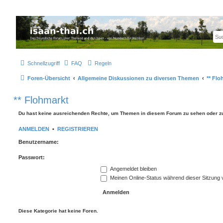
Thailand & Isaan Forum - isaan-thai.ch
Das freundliche Forum über Thailand und den Isaan - von Membern für Member
Schnellzugriff
FAQ
Regeln
Foren-Übersicht
Allgemeine Diskussionen zu diversen Themen
** Flo
** Flohmarkt
Du hast keine ausreichenden Rechte, um Themen in diesem Forum zu sehen oder zu
ANMELDEN
•
REGISTRIEREN
Benutzername:
Passwort:
Angemeldet bleiben
Meinen Online-Status während dieser Sitzung 
Diese Kategorie hat keine Foren.