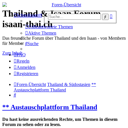
Thailand & Isaan Forum -
Erweiter
Schnellzugriff
Suche
Suche
isaan-thai.ch
Unbeantwortete Themen
Aktive Themen
Das freundliche Forum über Thailand und den Isaan - von Membern
für Member
Suche
Zum Inhalt
FAQ
Regeln
Anmelden
Registrieren
Foren-Übersicht
Thailand & Südostasien
**
Austauschplattform Thailand
Suche
** Austauschplattform Thailand
Du hast keine ausreichenden Rechte, um Themen in diesem
Forum zu sehen oder zu lesen.