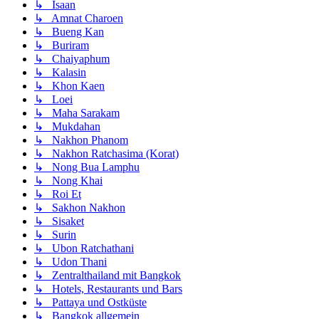
↳ Isaan
↳ Amnat Charoen
↳ Bueng Kan
↳ Buriram
↳ Chaiyaphum
↳ Kalasin
↳ Khon Kaen
↳ Loei
↳ Maha Sarakam
↳ Mukdahan
↳ Nakhon Phanom
↳ Nakhon Ratchasima (Korat)
↳ Nong Bua Lamphu
↳ Nong Khai
↳ Roi Et
↳ Sakhon Nakhon
↳ Sisaket
↳ Surin
↳ Ubon Ratchathani
↳ Udon Thani
↳ Zentralthailand mit Bangkok
↳ Hotels, Restaurants und Bars
↳ Pattaya und Ostküste
↳ Bangkok allgemein