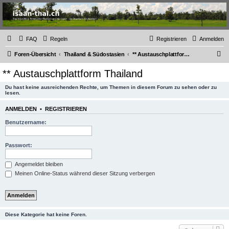
Thailand & Isaan Forum
- isaan-thai.ch
Das freundliche Forum über Thailand und den Isaan - von Membern für Member
FAQ
Regeln
Registrieren
Anmelden
S
Foren-Übersicht
Thailand & Südostasien
** Austauschplattform Thailand
u
** Austauschplattform Thailand
c
Du hast keine ausreichenden Rechte, um Themen in diesem Forum zu sehen oder zu
h
lesen.
e
ANMELDEN
•
REGISTRIEREN
Benutzername:
Passwort:
Angemeldet bleiben
Meinen Online-Status während dieser Sitzung verbergen
Diese Kategorie hat keine Foren.