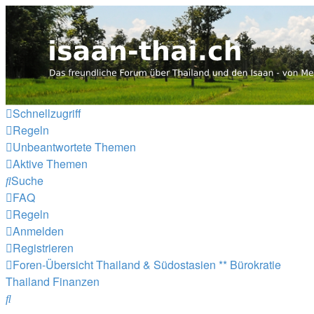
Thailand & Isaan Forum - isa
Das freundliche Forum über Thailand und den Isaan - von M
Zum Inhalt
Schnellzugriff
Regeln
Unbeantwortete Themen
Aktive Themen
Suche
FAQ
Regeln
Anmelden
Registrieren
Foren-Übersicht
Thailand & Südostasien
** Bürokratie
Thailand
Finanzen
Suche