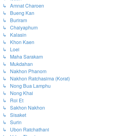
↳ Amnat Charoen
↳ Bueng Kan
↳ Buriram
↳ Chaiyaphum
↳ Kalasin
↳ Khon Kaen
↳ Loei
↳ Maha Sarakam
↳ Mukdahan
↳ Nakhon Phanom
↳ Nakhon Ratchasima (Korat)
↳ Nong Bua Lamphu
↳ Nong Khai
↳ Roi Et
↳ Sakhon Nakhon
↳ Sisaket
↳ Surin
↳ Ubon Ratchathani