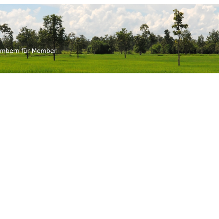
an-thai.ch
embern für Member