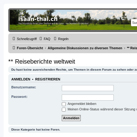
Thailand & Isaan Forum - isaan-thai.ch
Das freundliche Forum über Thailand und den Isaan - von Membern für Member
Schnellzugriff
FAQ
Regeln
Foren-Übersicht
Allgemeine Diskussionen zu diversen Themen
** Rei
** Reiseberichte weltweit
Du hast keine ausreichenden Rechte, um Themen in diesem Forum zu sehen oder zu
ANMELDEN
•
REGISTRIEREN
Benutzername:
Passwort:
Angemeldet bleiben
Meinen Online-Status während dieser Sitzung 
Diese Kategorie hat keine Foren.