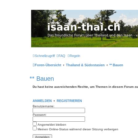
Thailand & Isaan Forum - isaan-thai
Das freundliche Forum über Thailand und den Isaan - von Membern fü
Zum Inhalt
Schnellzugriff
FAQ
Regeln
Foren-Übersicht
Thailand & Südostasien
** Bauen
** Bauen
Du hast keine ausreichenden Rechte, um Themen in diesem Forum zu 
ANMELDEN
•
REGISTRIEREN
Benutzername:
Passwort:
Angemeldet bleiben
Meinen Online-Status während dieser Sitzung verbergen