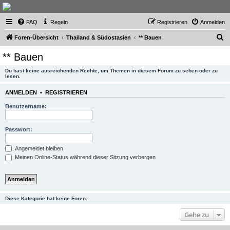
Thailand & Isaan Forum
FAQ
Regeln
Registrieren
Anmelden
- isaan-thai.ch
S
Das freundliche Forum über Thailand und den Isaan - von Membern für Member
Foren-Übersicht
Thailand & Südostasien
** Bauen
u
** Bauen
c
Du hast keine ausreichenden Rechte, um Themen in diesem Forum zu sehen oder zu
h
lesen.
e
ANMELDEN
•
REGISTRIEREN
Benutzername:
Passwort:
Angemeldet bleiben
Meinen Online-Status während dieser Sitzung verbergen
Diese Kategorie hat keine Foren.
Gehe zu