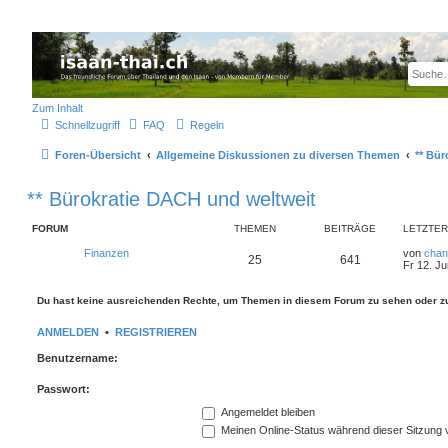
Thailand & Isaan Forum - isaan-thai.ch
Das freundliche Forum über Thailand und den Isaan - von Membern für Member
Zum Inhalt
Schnellzugriff
FAQ
Regeln
Foren-Übersicht
Allgemeine Diskussionen zu diversen Themen
** Bü
** Bürokratie DACH und weltweit
FORUM
THEMEN
BEITRÄGE
LETZTER
Finanzen
von
chan
25
641
Fr 12. Ju
Du hast keine ausreichenden Rechte, um Themen in diesem Forum zu sehen oder zu
ANMELDEN
•
REGISTRIEREN
Benutzername:
Passwort:
Angemeldet bleiben
Meinen Online-Status während dieser Sitzung 