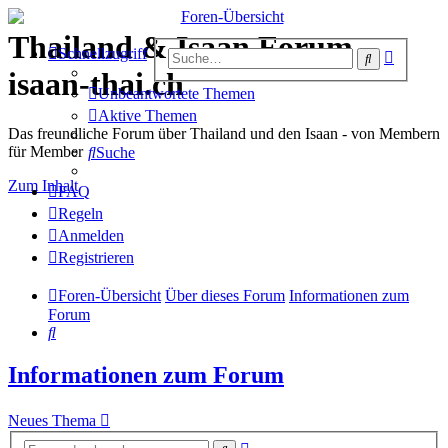
Thailand & Isaan Forum -
Erweiter
Schnellzugriff
Suche
Suche
isaan-thai.ch
Unbeantwortete Themen
Aktive Themen
Das freundliche Forum über Thailand und den Isaan - von Membern
für Member
Suche
Zum Inhalt
FAQ
Regeln
Anmelden
Registrieren
Foren-Übersicht
Über dieses Forum
Informationen zum
Forum
Suche
Informationen zum Forum
Neues Thema
Erweiterte