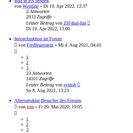
Bild in PN senden
von
Westfale
»
Di 19. Apr 2022, 12:37
2
Antworten
2933
Zugriffe
Letzter Beitrag
von
ZH-thai-fun
Di 19. Apr 2022, 13:00
Ignorefunktion im Forum
von
Fredfeuerstein
»
Mi 4. Aug 2021, 04:41
1
2
3
23
Antworten
14101
Zugriffe
Letzter Beitrag
von
syntoh
So 8. Aug 2021, 13:23
Altersstruktur Besucher des Forums
von
tom
»
Fr 29. Mai 2020, 19:05
1
2
3