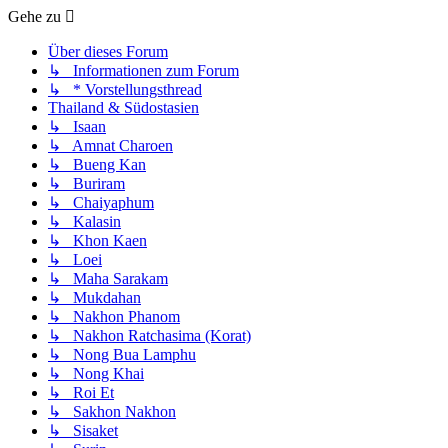
Gehe zu
Über dieses Forum
↳ Informationen zum Forum
↳ * Vorstellungsthread
Thailand & Südostasien
↳ Isaan
↳ Amnat Charoen
↳ Bueng Kan
↳ Buriram
↳ Chaiyaphum
↳ Kalasin
↳ Khon Kaen
↳ Loei
↳ Maha Sarakam
↳ Mukdahan
↳ Nakhon Phanom
↳ Nakhon Ratchasima (Korat)
↳ Nong Bua Lamphu
↳ Nong Khai
↳ Roi Et
↳ Sakhon Nakhon
↳ Sisaket