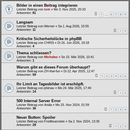
Bilder in einen Beitrag integrieren
Letzter Beitrag von
tom
«
Mo 3. Nov 2025, 20:33
Antworten:
81
1
6
7
8
9
…
Langsam
Letzter Beitrag von
Werner
«
Sa 1. Aug 2026, 15:55
Antworten:
11
1
2
Kritische Sicherheitslücke in phpBB
Letzter Beitrag von
CHRIS
«
Di 16. Jun 2026, 19:18
Antworten:
4
Thema schliessen?
Letzter Beitrag von
Michaleo
«
So 15. Mär 2026, 10:41
Antworten:
1
Warum gibt es dieses Forum überhaupt?
Letzter Beitrag von
ZH-thai-fun
«
Di 22. Apr 2025, 12:47
Antworten:
59
1
2
3
4
5
6
Ihr Limit an Tagesbilder ist erschöpft.
Letzter Beitrag von
phimax
«
Mo 24. Mär 2025, 17:49
Antworten:
14
1
2
500 Internal Server Error
Letzter Beitrag von
Andia
«
Mo 25. Nov 2024, 01:59
Antworten:
36
1
2
3
4
Neuer Button: Spoiler
Letzter Beitrag von
Fredfeuerstein
«
Sa 2. Nov 2024, 13:35
Antworten:
29
1
2
3