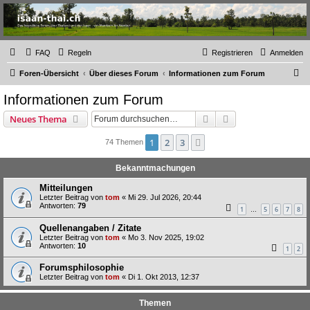
Thailand & Isaan Forum
- isaan-thai.ch
Das freundliche Forum über Thailand und den Isaan - von Membern für Member
FAQ
Regeln
Registrieren
Anmelden
S
Foren-Übersicht
Über dieses Forum
Informationen zum Forum
u
Informationen zum Forum
c
Suche
Erweiterte Suche
Neues Thema
h
e
1
2
3
Nächste
74 Themen
Bekanntmachungen
Mitteilungen
Letzter Beitrag von
tom
«
Mi 29. Jul 2026, 20:44
Antworten:
79
1
5
6
7
8
…
Quellenangaben / Zitate
Letzter Beitrag von
tom
«
Mo 3. Nov 2025, 19:02
Antworten:
10
1
2
Forumsphilosophie
Letzter Beitrag von
tom
«
Di 1. Okt 2013, 12:37
Themen