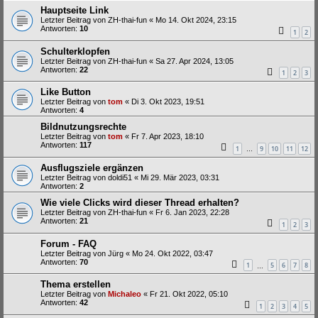
Hauptseite Link
Letzter Beitrag von
ZH-thai-fun
«
Mo 14. Okt 2024, 23:15
Antworten:
10
1
2
Schulterklopfen
Letzter Beitrag von
ZH-thai-fun
«
Sa 27. Apr 2024, 13:05
Antworten:
22
1
2
3
Like Button
Letzter Beitrag von
tom
«
Di 3. Okt 2023, 19:51
Antworten:
4
Bildnutzungsrechte
Letzter Beitrag von
tom
«
Fr 7. Apr 2023, 18:10
Antworten:
117
1
9
10
11
12
…
Ausflugsziele ergänzen
Letzter Beitrag von
doldi51
«
Mi 29. Mär 2023, 03:31
Antworten:
2
Wie viele Clicks wird dieser Thread erhalten?
Letzter Beitrag von
ZH-thai-fun
«
Fr 6. Jan 2023, 22:28
Antworten:
21
1
2
3
Forum - FAQ
Letzter Beitrag von
Jürg
«
Mo 24. Okt 2022, 03:47
Antworten:
70
1
5
6
7
8
…
Thema erstellen
Letzter Beitrag von
Michaleo
«
Fr 21. Okt 2022, 05:10
Antworten:
42
1
2
3
4
5