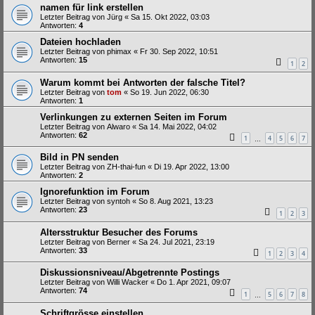
namen für link erstellen
Letzter Beitrag von
Jürg
«
Sa 15. Okt 2022, 03:03
Antworten:
4
Dateien hochladen
Letzter Beitrag von
phimax
«
Fr 30. Sep 2022, 10:51
Antworten:
15
1
2
Warum kommt bei Antworten der falsche Titel?
Letzter Beitrag von
tom
«
So 19. Jun 2022, 06:30
Antworten:
1
Verlinkungen zu externen Seiten im Forum
Letzter Beitrag von
Alwaro
«
Sa 14. Mai 2022, 04:02
Antworten:
62
1
4
5
6
7
…
Bild in PN senden
Letzter Beitrag von
ZH-thai-fun
«
Di 19. Apr 2022, 13:00
Antworten:
2
Ignorefunktion im Forum
Letzter Beitrag von
syntoh
«
So 8. Aug 2021, 13:23
Antworten:
23
1
2
3
Altersstruktur Besucher des Forums
Letzter Beitrag von
Berner
«
Sa 24. Jul 2021, 23:19
Antworten:
33
1
2
3
4
Diskussionsniveau/Abgetrennte Postings
Letzter Beitrag von
Willi Wacker
«
Do 1. Apr 2021, 09:07
Antworten:
74
1
5
6
7
8
…
Schriftgrösse einstellen