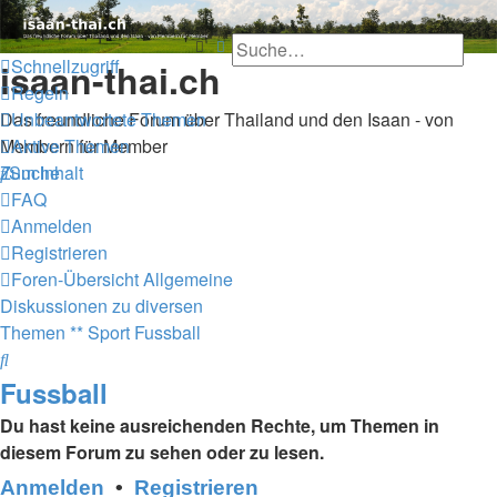
Thailand & Isaan Forum -
Suche
Erweiterte Suche
Schnellzugriff
isaan-thai.ch
Regeln
Unbeantwortete Themen
Das freundliche Forum über Thailand und den Isaan - von
Aktive Themen
Membern für Member
Suche
Zum Inhalt
FAQ
Anmelden
Registrieren
Foren-Übersicht
Allgemeine
Diskussionen zu diversen
Themen
** Sport
Fussball
Suche
Fussball
Du hast keine ausreichenden Rechte, um Themen in
diesem Forum zu sehen oder zu lesen.
Anmelden
•
Registrieren