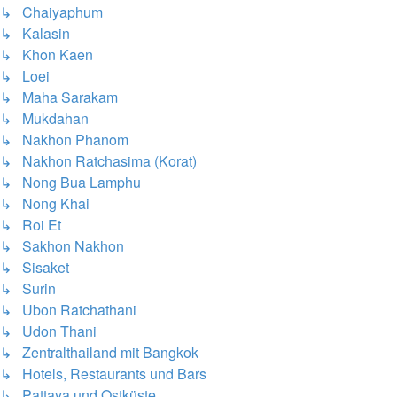
↳ Chaiyaphum
↳ Kalasin
↳ Khon Kaen
↳ Loei
↳ Maha Sarakam
↳ Mukdahan
↳ Nakhon Phanom
↳ Nakhon Ratchasima (Korat)
↳ Nong Bua Lamphu
↳ Nong Khai
↳ Roi Et
↳ Sakhon Nakhon
↳ Sisaket
↳ Surin
↳ Ubon Ratchathani
↳ Udon Thani
↳ Zentralthailand mit Bangkok
↳ Hotels, Restaurants und Bars
↳ Pattaya und Ostküste