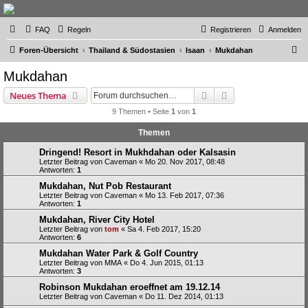
Thailand & Isaan Forum
FAQ
Regeln
Registrieren
Anmelden
- isaan-thai.ch
S
Das freundliche Forum über Thailand und den Isaan - von Membern für Member
Foren-Übersicht
Thailand & Südostasien
Isaan
Mukdahan
u
Mukdahan
c
Suche
Erweiterte Suche
Neues Thema
h
9 Themen • Seite
1
von
1
e
Themen
Dringend! Resort in Mukhdahan oder Kalsasin
Letzter Beitrag von
Caveman
«
Mo 20. Nov 2017, 08:48
Antworten:
1
Mukdahan, Nut Pob Restaurant
Letzter Beitrag von
Caveman
«
Mo 13. Feb 2017, 07:36
Antworten:
1
Mukdahan, River City Hotel
Letzter Beitrag von
tom
«
Sa 4. Feb 2017, 15:20
Antworten:
6
Mukdahan Water Park & Golf Country
Letzter Beitrag von
MMA
«
Do 4. Jun 2015, 01:13
Antworten:
3
Robinson Mukdahan eroeffnet am 19.12.14
Letzter Beitrag von
Caveman
«
Do 11. Dez 2014, 01:13