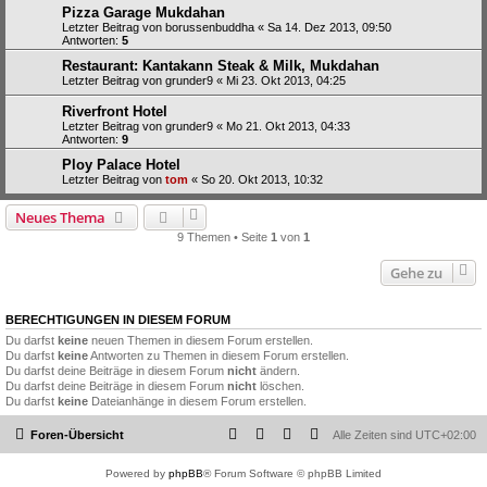
Pizza Garage Mukdahan
Letzter Beitrag von
borussenbuddha
«
Sa 14. Dez 2013, 09:50
Antworten:
5
Restaurant: Kantakann Steak & Milk, Mukdahan
Letzter Beitrag von
grunder9
«
Mi 23. Okt 2013, 04:25
Riverfront Hotel
Letzter Beitrag von
grunder9
«
Mo 21. Okt 2013, 04:33
Antworten:
9
Ploy Palace Hotel
Letzter Beitrag von
tom
«
So 20. Okt 2013, 10:32
Neues Thema
9 Themen • Seite
1
von
1
Gehe zu
BERECHTIGUNGEN IN DIESEM FORUM
Du darfst
keine
neuen Themen in diesem Forum erstellen.
Du darfst
keine
Antworten zu Themen in diesem Forum erstellen.
Du darfst deine Beiträge in diesem Forum
nicht
ändern.
Du darfst deine Beiträge in diesem Forum
nicht
löschen.
Du darfst
keine
Dateianhänge in diesem Forum erstellen.
Foren-Übersicht
Alle Zeiten sind
UTC+02:00
Powered by
phpBB
® Forum Software © phpBB Limited