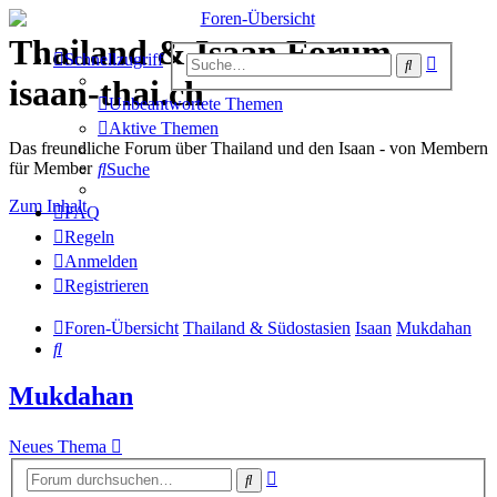
Thailand & Isaan Forum -
Erweiter
Schnellzugriff
Suche
Suche
isaan-thai.ch
Unbeantwortete Themen
Aktive Themen
Das freundliche Forum über Thailand und den Isaan - von Membern
für Member
Suche
Zum Inhalt
FAQ
Regeln
Anmelden
Registrieren
Foren-Übersicht
Thailand & Südostasien
Isaan
Mukdahan
Suche
Mukdahan
Neues Thema
Erweiterte
Suche
Suche