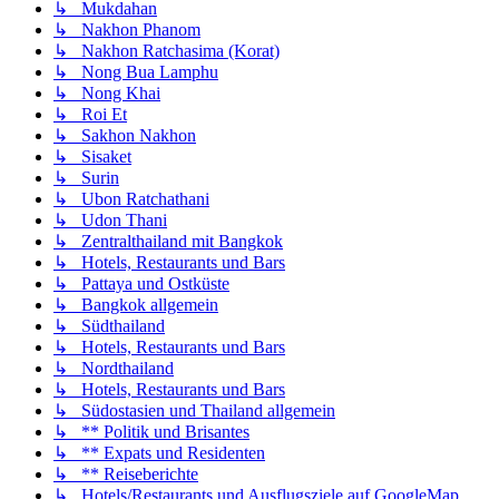
↳ Mukdahan
↳ Nakhon Phanom
↳ Nakhon Ratchasima (Korat)
↳ Nong Bua Lamphu
↳ Nong Khai
↳ Roi Et
↳ Sakhon Nakhon
↳ Sisaket
↳ Surin
↳ Ubon Ratchathani
↳ Udon Thani
↳ Zentralthailand mit Bangkok
↳ Hotels, Restaurants und Bars
↳ Pattaya und Ostküste
↳ Bangkok allgemein
↳ Südthailand
↳ Hotels, Restaurants und Bars
↳ Nordthailand
↳ Hotels, Restaurants und Bars
↳ Südostasien und Thailand allgemein
↳ ** Politik und Brisantes
↳ ** Expats und Residenten
↳ ** Reiseberichte
↳ Hotels/Restaurants und Ausflugsziele auf GoogleMap