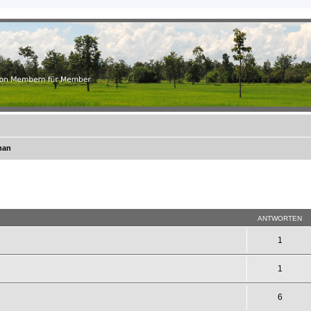
.ch
r Member
han
eiterte Suche
ANTWORTEN
1
1
6