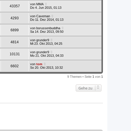
von
MMA
43357
Do 4. Jun 2015, 01:13
von
Caveman
4293
Do 11. Dez 2014, 01:13
von
borussenbuddha
6899
Sa 14. Dez 2013, 09:50
von
grunder9
4814
Mi 23. Okt 2013, 04:25
von
grunder9
10131
Mo 21. Okt 2013, 04:33
von
tom
6602
So 20. Okt 2013, 10:32
9 Themen • Seite
1
von
1
Gehe zu