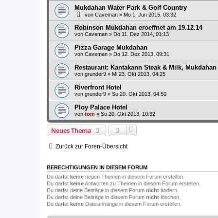
Mukdahan Water Park & Golf Country
von
Caveman
»
Mo 1. Jun 2015, 03:32
Robinson Mukdahan eroeffnet am 19.12.14
von
Caveman
»
Do 11. Dez 2014, 01:13
Pizza Garage Mukdahan
von
Caveman
»
Do 12. Dez 2013, 09:31
Restaurant: Kantakann Steak & Milk, Mukdahan
von
grunder9
»
Mi 23. Okt 2013, 04:25
Riverfront Hotel
von
grunder9
»
So 20. Okt 2013, 04:50
Ploy Palace Hotel
von
tom
»
So 20. Okt 2013, 10:32
Neues Thema
Zurück zur Foren-Übersicht
BERECHTIGUNGEN IN DIESEM FORUM
Du darfst
keine
neuen Themen in diesem Forum erstellen.
Du darfst
keine
Antworten zu Themen in diesem Forum erstellen.
Du darfst deine Beiträge in diesem Forum
nicht
ändern.
Du darfst deine Beiträge in diesem Forum
nicht
löschen.
Du darfst
keine
Dateianhänge in diesem Forum erstellen.