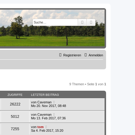
Suche
Erweiterte Suche
Registrieren
Anmelden
9 Themen • Seite
1
von
1
ZUGRIFFE
LETZTER BEITRAG
von
Caveman
26222
Mo 20. Nov 2017, 08:48
von
Caveman
5012
Mo 13. Feb 2017, 07:36
von
tom
7255
Sa 4. Feb 2017, 15:20