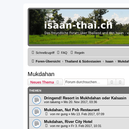
Thailand & Isaan Forum - isaan-thai
Das freundliche Forum über Thailand und den Isaan - von Membern fü
Schnellzugriff
FAQ
Regeln
Foren-Übersicht
Thailand & Südostasien
Isaan
Mukda
Mukdahan
Suche
Erw
Neues Thema
THEMEN
Dringend! Resort in Mukhdahan oder Kalsasin
von
talueng
»
Mo 20. Nov 2017, 03:36
Mukdahan, Nut Pob Restaurant
von
mr gung
»
Mo 13. Feb 2017, 07:09
Mukdahan, River City Hotel
von
mr gung
»
Fr 3. Feb 2017, 10:31