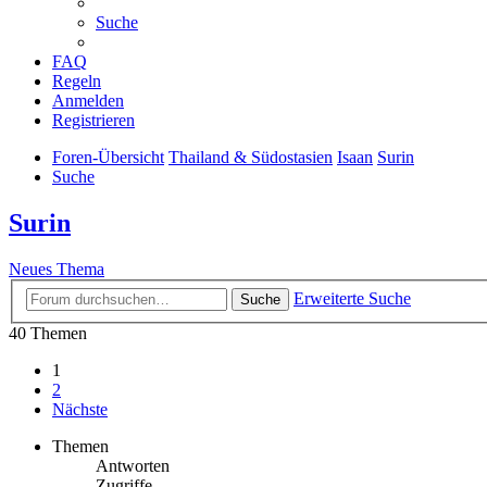
Suche
FAQ
Regeln
Anmelden
Registrieren
Foren-Übersicht
Thailand & Südostasien
Isaan
Surin
Suche
Surin
Neues Thema
Erweiterte Suche
Suche
40 Themen
1
2
Nächste
Themen
Antworten
Zugriffe