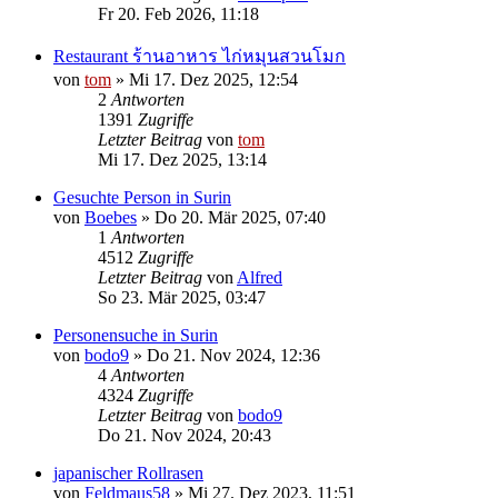
Fr 20. Feb 2026, 11:18
Restaurant ร้านอาหาร ไก่หมุนสวนโมก
von
tom
»
Mi 17. Dez 2025, 12:54
2
Antworten
1391
Zugriffe
Letzter Beitrag
von
tom
Mi 17. Dez 2025, 13:14
Gesuchte Person in Surin
von
Boebes
»
Do 20. Mär 2025, 07:40
1
Antworten
4512
Zugriffe
Letzter Beitrag
von
Alfred
So 23. Mär 2025, 03:47
Personensuche in Surin
von
bodo9
»
Do 21. Nov 2024, 12:36
4
Antworten
4324
Zugriffe
Letzter Beitrag
von
bodo9
Do 21. Nov 2024, 20:43
japanischer Rollrasen
von
Feldmaus58
»
Mi 27. Dez 2023, 11:51