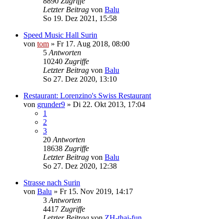
8890
Zugriffe
Letzter Beitrag
von
Balu
So 19. Dez 2021, 15:58
Speed Music Hall Surin
von
tom
»
Fr 17. Aug 2018, 08:00
5
Antworten
10240
Zugriffe
Letzter Beitrag
von
Balu
So 27. Dez 2020, 13:10
Restaurant: Lorenzino's Swiss Restaurant
von
grunder9
»
Di 22. Okt 2013, 17:04
1
2
3
20
Antworten
18638
Zugriffe
Letzter Beitrag
von
Balu
So 27. Dez 2020, 12:38
Strasse nach Surin
von
Balu
»
Fr 15. Nov 2019, 14:17
3
Antworten
4417
Zugriffe
Letzter Beitrag
von
ZH-thai-fun