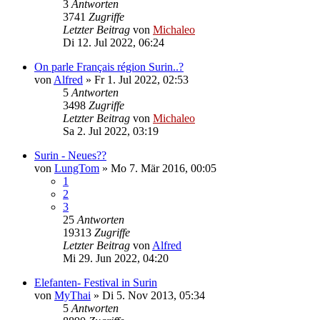
3
Antworten
3741
Zugriffe
Letzter Beitrag
von
Michaleo
Di 12. Jul 2022, 06:24
On parle Français région Surin..?
von
Alfred
»
Fr 1. Jul 2022, 02:53
5
Antworten
3498
Zugriffe
Letzter Beitrag
von
Michaleo
Sa 2. Jul 2022, 03:19
Surin - Neues??
von
LungTom
»
Mo 7. Mär 2016, 00:05
1
2
3
25
Antworten
19313
Zugriffe
Letzter Beitrag
von
Alfred
Mi 29. Jun 2022, 04:20
Elefanten- Festival in Surin
von
MyThai
»
Di 5. Nov 2013, 05:34
5
Antworten