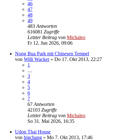
46
47
48
49
483
Antworten
616081
Zugriffe
Letzter Beitrag
von
Michaleo
Fr 12. Jun 2026, 09:06
Nong Bua Park mit Chinesen Tempel
von
Willi Wacker
»
Do 17. Okt 2013, 22:27
1
…
3
4
5
6
7
67
Antworten
42103
Zugriffe
Letzter Beitrag
von
Michaleo
So 31. Mai 2026, 16:35
Udon Thai House
von
bigchang
»
Mo 7. Okt 2013, 17:46