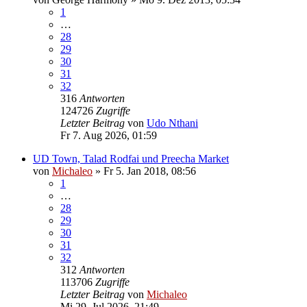
1
…
28
29
30
31
32
316
Antworten
124726
Zugriffe
Letzter Beitrag
von
Udo Nthani
Fr 7. Aug 2026, 01:59
UD Town, Talad Rodfai und Preecha Market
von
Michaleo
»
Fr 5. Jan 2018, 08:56
1
…
28
29
30
31
32
312
Antworten
113706
Zugriffe
Letzter Beitrag
von
Michaleo
Mi 29. Jul 2026, 21:49