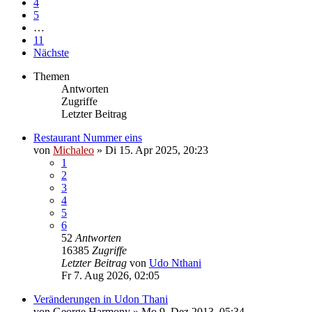
4
5
…
11
Nächste
Themen
Antworten
Zugriffe
Letzter Beitrag
Restaurant Nummer eins
von
Michaleo
»
Di 15. Apr 2025, 20:23
1
2
3
4
5
6
52
Antworten
16385
Zugriffe
Letzter Beitrag
von
Udo Nthani
Fr 7. Aug 2026, 02:05
Veränderungen in Udon Thani
von
George Harmony
»
Mo 9. Dez 2013, 05:34