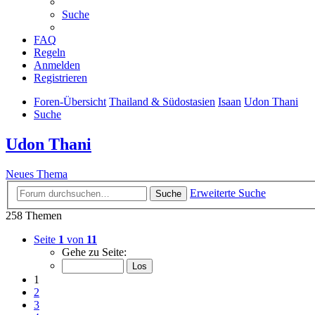
Suche
FAQ
Regeln
Anmelden
Registrieren
Foren-Übersicht
Thailand & Südostasien
Isaan
Udon Thani
Suche
Udon Thani
Neues Thema
Erweiterte Suche
Suche
258 Themen
Seite
1
von
11
Gehe zu Seite:
1
2
3