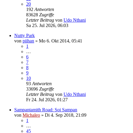
20
192
Antworten
83628
Zugriffe
Letzter Beitrag
von
Udo Nthani
Sa 25. Jul 2026, 06:03
Nutty Park
von
piihan
»
Mo 6. Okt 2014, 05:41
1
…
6
7
8
9
10
93
Antworten
33696
Zugriffe
Letzter Beitrag
von
Udo Nthani
Fr 24. Jul 2026, 01:27
Sampantamith Road: Soi Sampan
von
Michaleo
»
Di 4. Sep 2018, 21:09
1
…
45