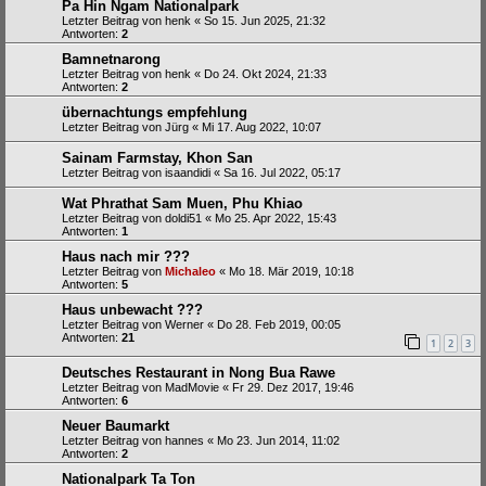
Pa Hin Ngam Nationalpark
Letzter Beitrag von
henk
«
So 15. Jun 2025, 21:32
Antworten:
2
Bamnetnarong
Letzter Beitrag von
henk
«
Do 24. Okt 2024, 21:33
Antworten:
2
übernachtungs empfehlung
Letzter Beitrag von
Jürg
«
Mi 17. Aug 2022, 10:07
Sainam Farmstay, Khon San
Letzter Beitrag von
isaandidi
«
Sa 16. Jul 2022, 05:17
Wat Phrathat Sam Muen, Phu Khiao
Letzter Beitrag von
doldi51
«
Mo 25. Apr 2022, 15:43
Antworten:
1
Haus nach mir ???
Letzter Beitrag von
Michaleo
«
Mo 18. Mär 2019, 10:18
Antworten:
5
Haus unbewacht ???
Letzter Beitrag von
Werner
«
Do 28. Feb 2019, 00:05
Antworten:
21
1
2
3
Deutsches Restaurant in Nong Bua Rawe
Letzter Beitrag von
MadMovie
«
Fr 29. Dez 2017, 19:46
Antworten:
6
Neuer Baumarkt
Letzter Beitrag von
hannes
«
Mo 23. Jun 2014, 11:02
Antworten:
2
Nationalpark Ta Ton