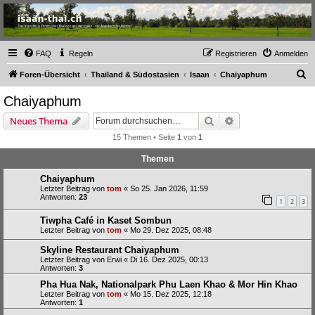
Thailand & Isaan Forum
- isaan-thai.ch
Das freundliche Forum über Thailand und den Isaan - von Membern für Member
FAQ
Regeln
Registrieren
Anmelden
S
Foren-Übersicht
Thailand & Südostasien
Isaan
Chaiyaphum
u
Chaiyaphum
c
Suche
Erweiterte Suche
Neues Thema
h
15 Themen • Seite
1
von
1
e
Themen
Chaiyaphum
Letzter Beitrag von
tom
«
So 25. Jan 2026, 11:59
Antworten:
23
1
2
3
Tiwpha Café in Kaset Sombun
Letzter Beitrag von
tom
«
Mo 29. Dez 2025, 08:48
Skyline Restaurant Chaiyaphum
Letzter Beitrag von
Erwi
«
Di 16. Dez 2025, 00:13
Antworten:
3
Pha Hua Nak, Nationalpark Phu Laen Khao & Mor Hin Khao
Letzter Beitrag von
tom
«
Mo 15. Dez 2025, 12:18
Antworten:
1