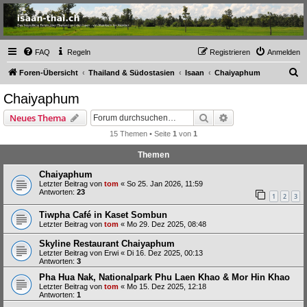
Thailand & Isaan Forum
- isaan-thai.ch
Das freundliche Forum über Thailand und den Isaan - von Membern für Member
FAQ
Regeln
Registrieren
Anmelden
S
Foren-Übersicht
Thailand & Südostasien
Isaan
Chaiyaphum
u
Chaiyaphum
c
Suche
Erweiterte Suche
Neues Thema
h
15 Themen • Seite
1
von
1
e
Themen
Chaiyaphum
Letzter Beitrag von
tom
«
So 25. Jan 2026, 11:59
Antworten:
23
1
2
3
Tiwpha Café in Kaset Sombun
Letzter Beitrag von
tom
«
Mo 29. Dez 2025, 08:48
Skyline Restaurant Chaiyaphum
Letzter Beitrag von
Erwi
«
Di 16. Dez 2025, 00:13
Antworten:
3
Pha Hua Nak, Nationalpark Phu Laen Khao & Mor Hin Khao
Letzter Beitrag von
tom
«
Mo 15. Dez 2025, 12:18
Antworten:
1