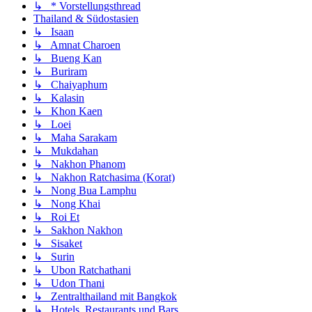
↳ * Vorstellungsthread
Thailand & Südostasien
↳ Isaan
↳ Amnat Charoen
↳ Bueng Kan
↳ Buriram
↳ Chaiyaphum
↳ Kalasin
↳ Khon Kaen
↳ Loei
↳ Maha Sarakam
↳ Mukdahan
↳ Nakhon Phanom
↳ Nakhon Ratchasima (Korat)
↳ Nong Bua Lamphu
↳ Nong Khai
↳ Roi Et
↳ Sakhon Nakhon
↳ Sisaket
↳ Surin
↳ Ubon Ratchathani
↳ Udon Thani
↳ Zentralthailand mit Bangkok
↳ Hotels, Restaurants und Bars