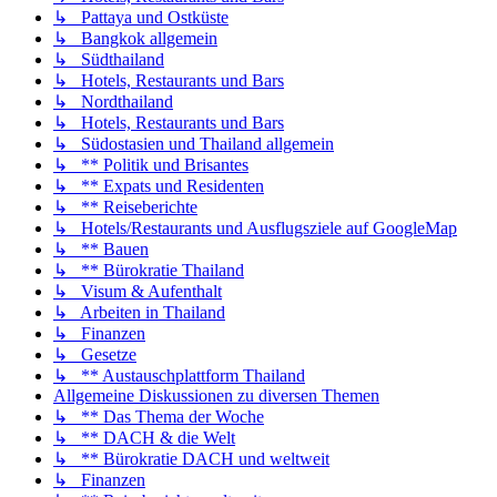
↳ Pattaya und Ostküste
↳ Bangkok allgemein
↳ Südthailand
↳ Hotels, Restaurants und Bars
↳ Nordthailand
↳ Hotels, Restaurants und Bars
↳ Südostasien und Thailand allgemein
↳ ** Politik und Brisantes
↳ ** Expats und Residenten
↳ ** Reiseberichte
↳ Hotels/Restaurants und Ausflugsziele auf GoogleMap
↳ ** Bauen
↳ ** Bürokratie Thailand
↳ Visum & Aufenthalt
↳ Arbeiten in Thailand
↳ Finanzen
↳ Gesetze
↳ ** Austauschplattform Thailand
Allgemeine Diskussionen zu diversen Themen
↳ ** Das Thema der Woche
↳ ** DACH & die Welt
↳ ** Bürokratie DACH und weltweit
↳ Finanzen