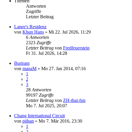
Themen
Antworten
Zugriffe
Letzter Beitrag
Lanee's Residenz
von
Khun Hans
»
Mi 22. Jul 2026, 11:29
6
Antworten
2323
Zugriffe
Letzter Beitrag
von
Fredfeuerstein
Fr 31. Jul 2026, 14:28
Buriram
von
manaM
»
Mo 27. Jan 2014, 07:16
1
2
3
28
Antworten
99197
Zugriffe
Letzter Beitrag
von
ZH-thai-fun
Mo 7. Jul 2025, 20:07
Chang International Circuit
von
piihan
»
Mo 7. Mär 2016, 23:30
1
2