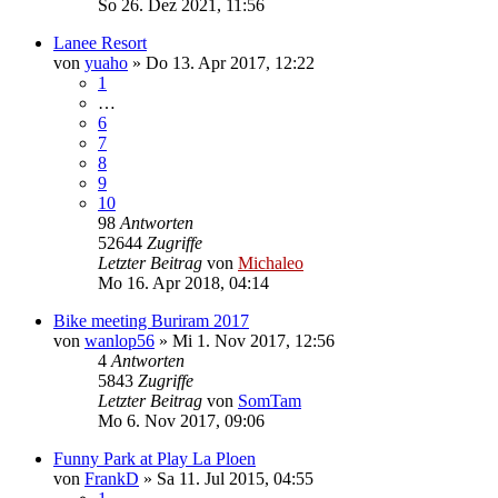
So 26. Dez 2021, 11:56
Lanee Resort
von
yuaho
»
Do 13. Apr 2017, 12:22
1
…
6
7
8
9
10
98
Antworten
52644
Zugriffe
Letzter Beitrag
von
Michaleo
Mo 16. Apr 2018, 04:14
Bike meeting Buriram 2017
von
wanlop56
»
Mi 1. Nov 2017, 12:56
4
Antworten
5843
Zugriffe
Letzter Beitrag
von
SomTam
Mo 6. Nov 2017, 09:06
Funny Park at Play La Ploen
von
FrankD
»
Sa 11. Jul 2015, 04:55