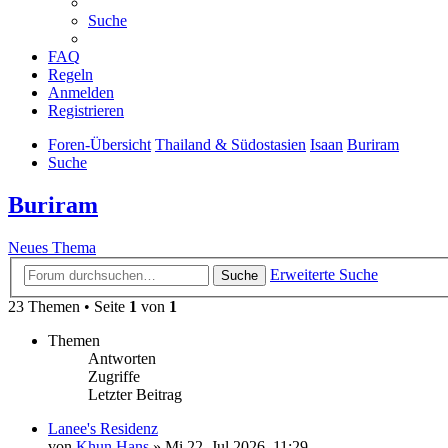
Suche
FAQ
Regeln
Anmelden
Registrieren
Foren-Übersicht
Thailand & Südostasien
Isaan
Buriram
Suche
Buriram
Neues Thema
Erweiterte Suche
Suche
23 Themen • Seite
1
von
1
Themen
Antworten
Zugriffe
Letzter Beitrag
Lanee's Residenz
von
Khun Hans
»
Mi 22. Jul 2026, 11:29