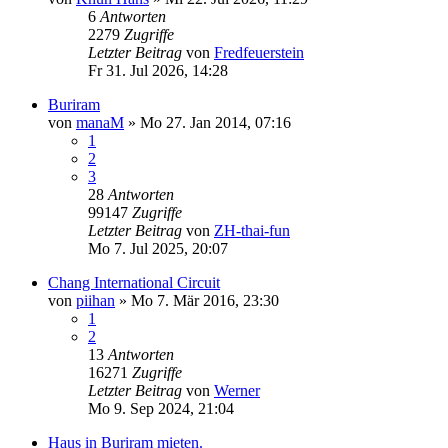
6
Antworten
2279
Zugriffe
Letzter Beitrag
von
Fredfeuerstein
Fr 31. Jul 2026, 14:28
Buriram
von
manaM
»
Mo 27. Jan 2014, 07:16
1
2
3
28
Antworten
99147
Zugriffe
Letzter Beitrag
von
ZH-thai-fun
Mo 7. Jul 2025, 20:07
Chang International Circuit
von
piihan
»
Mo 7. Mär 2016, 23:30
1
2
13
Antworten
16271
Zugriffe
Letzter Beitrag
von
Werner
Mo 9. Sep 2024, 21:04
Haus in Buriram mieten.