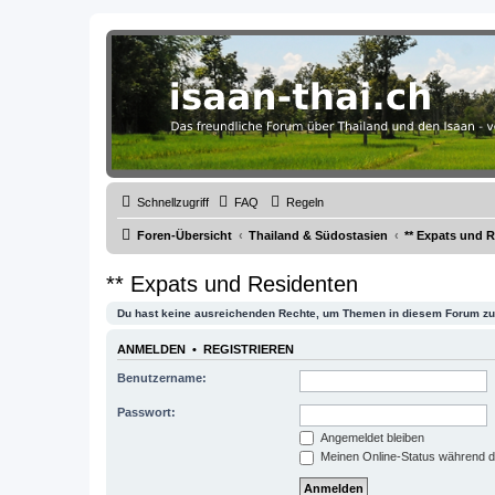
Thailand & Isaan Forum - isaan-thai
Das freundliche Forum über Thailand und den Isaan - von Membern fü
Schnellzugriff
FAQ
Regeln
Foren-Übersicht
Thailand & Südostasien
** Expats und 
** Expats und Residenten
Du hast keine ausreichenden Rechte, um Themen in diesem Forum zu 
ANMELDEN
•
REGISTRIEREN
Benutzername:
Passwort:
Angemeldet bleiben
Meinen Online-Status während d