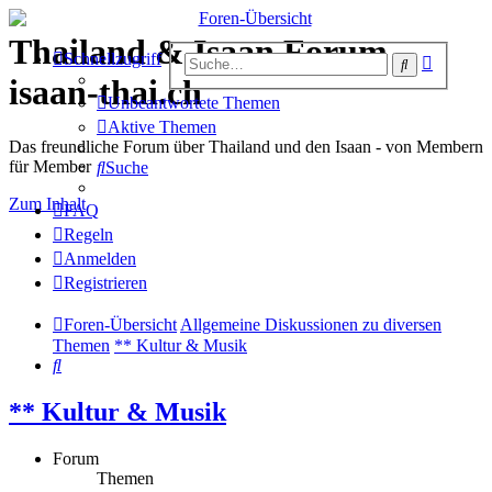
Thailand & Isaan Forum -
Erweiter
Schnellzugriff
Suche
Suche
isaan-thai.ch
Unbeantwortete Themen
Aktive Themen
Das freundliche Forum über Thailand und den Isaan - von Membern
für Member
Suche
Zum Inhalt
FAQ
Regeln
Anmelden
Registrieren
Foren-Übersicht
Allgemeine Diskussionen zu diversen
Themen
** Kultur & Musik
Suche
** Kultur & Musik
Forum
Themen