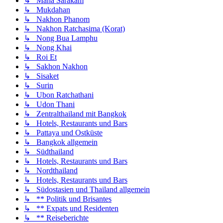
↳ Maha Sarakam
↳ Mukdahan
↳ Nakhon Phanom
↳ Nakhon Ratchasima (Korat)
↳ Nong Bua Lamphu
↳ Nong Khai
↳ Roi Et
↳ Sakhon Nakhon
↳ Sisaket
↳ Surin
↳ Ubon Ratchathani
↳ Udon Thani
↳ Zentralthailand mit Bangkok
↳ Hotels, Restaurants und Bars
↳ Pattaya und Ostküste
↳ Bangkok allgemein
↳ Südthailand
↳ Hotels, Restaurants und Bars
↳ Nordthailand
↳ Hotels, Restaurants und Bars
↳ Südostasien und Thailand allgemein
↳ ** Politik und Brisantes
↳ ** Expats und Residenten
↳ ** Reiseberichte