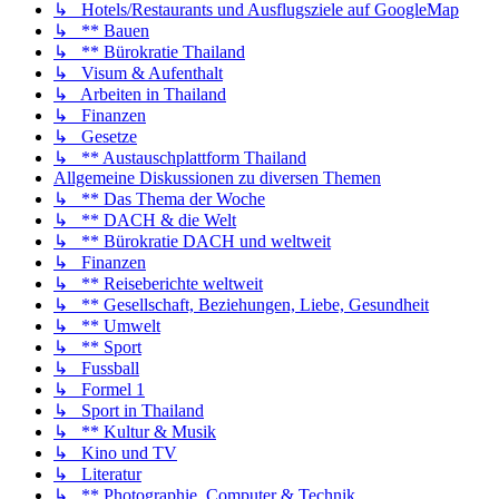
↳ Hotels/Restaurants und Ausflugsziele auf GoogleMap
↳ ** Bauen
↳ ** Bürokratie Thailand
↳ Visum & Aufenthalt
↳ Arbeiten in Thailand
↳ Finanzen
↳ Gesetze
↳ ** Austauschplattform Thailand
Allgemeine Diskussionen zu diversen Themen
↳ ** Das Thema der Woche
↳ ** DACH & die Welt
↳ ** Bürokratie DACH und weltweit
↳ Finanzen
↳ ** Reiseberichte weltweit
↳ ** Gesellschaft, Beziehungen, Liebe, Gesundheit
↳ ** Umwelt
↳ ** Sport
↳ Fussball
↳ Formel 1
↳ Sport in Thailand
↳ ** Kultur & Musik
↳ Kino und TV
↳ Literatur
↳ ** Photographie, Computer & Technik