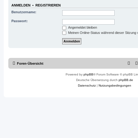
e
a
r
ANMELDEN
•
REGISTRIEREN
g
B
e
Benutzername:
i
t
r
Passwort:
a
g
Angemeldet bleiben
Meinen Online-Status während dieser Sitzung 
Foren-Übersicht
Powered by
phpBB
® Forum Software © phpBB Lim
Deutsche Übersetzung durch
phpBB.de
Datenschutz
|
Nutzungsbedingungen